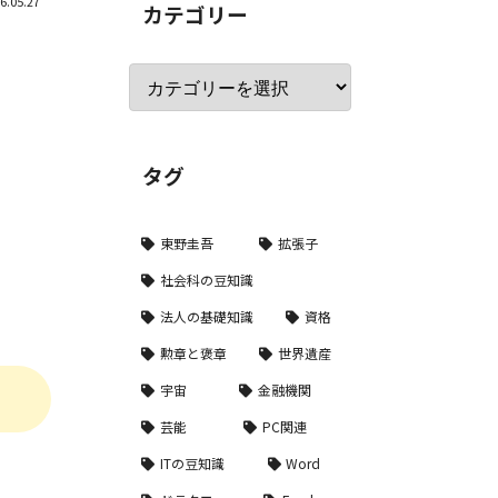
6.05.27
カテゴリー
タグ
東野圭吾
拡張子
社会科の豆知識
法人の基礎知識
資格
勲章と褒章
世界遺産
宇宙
金融機関
芸能
PC関連
ITの豆知識
Word