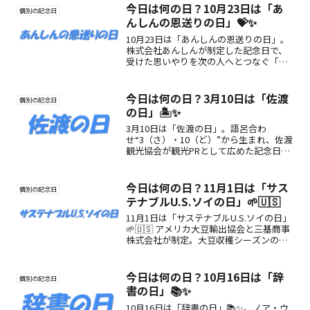
今日は何の日？10月23日は「あ
個別の記念日
んしんの恩送りの日」💝✨
10月23日は「あんしんの恩送りの日」。
株式会社あんしんが制定した記念日で、
受けた思いやりを次の人へとつなぐ「恩
送り」の文化を広める日です。感謝とや
さしさを社会にめぐらせましょう。
今日は何の日？3月10日は「佐渡
個別の記念日
の日」🏝️✨
3月10日は「佐渡の日」。語呂合わ
せ“3（さ）・10（ど）”から生まれ、佐渡
観光協会が観光PRとして広めた記念日で
す。佐渡島の自然・文化・歴史や楽しみ
方をわかりやすく紹介します。
今日は何の日？11月1日は「サス
個別の記念日
テナブルU.S.ソイの日」🌱🇺🇸
11月1日は「サステナブルU.S.ソイの日」
🌱🇺🇸 アメリカ大豆輸出協会と三基商事
株式会社が制定。大豆収穫シーズンの始
まりにちなみ、認証マークの普及や健
康・環境への価値を広める記念日。
今日は何の日？10月16日は「辞
個別の記念日
書の日」📚✨
10月16日は「辞書の日」📚✨。ノア・ウ