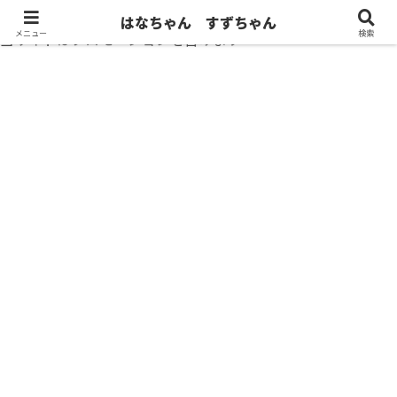
はなちゃん すずちゃん
メニュー
検索
当サイトはプロモーションを含みます