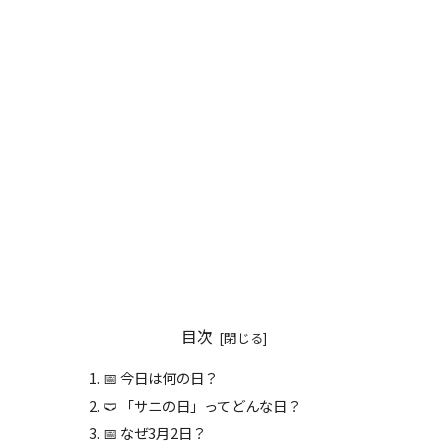
目次
📅 今日は何の日？
🩲 「サニの日」ってどんな日？
📅 なぜ3月2日？