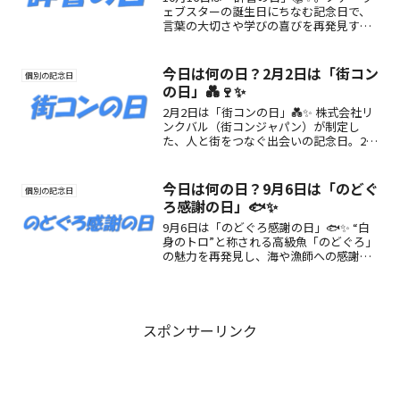
ェブスターの誕生日にちなむ記念日で、
言葉の大切さや学びの喜びを再発見する
日。楽しみ方や魅力を紹介します。
今日は何の日？2月2日は「街コン
個別の記念日
の日」💑🍷✨
2月2日は「街コンの日」💑✨ 株式会社リ
ンクバル（街コンジャパン）が制定し
た、人と街をつなぐ出会いの記念日。2人
1組の語呂にちなみ、出会い・恋活・地域
活性化をテーマにした特集です。
今日は何の日？9月6日は「のどぐ
個別の記念日
ろ感謝の日」🐟✨
9月6日は「のどぐろ感謝の日」🐟✨ “白
身のトロ”と称される高級魚「のどぐろ」
の魅力を再発見し、海や漁師への感謝を
伝える日。美味しい食べ方や楽しみ方も
ご紹介！
スポンサーリンク