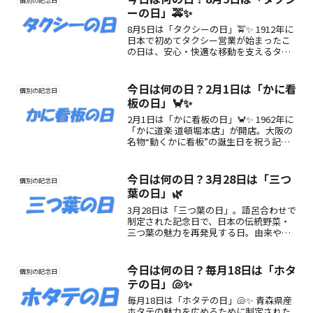
個別の記念日
ーの日」🚕✨
8月5日は「タクシーの日」🚖✨ 1912年に
日本で初めてタクシー営業が始まったこ
の日は、安心・快適な移動を支えるタク
シーに感謝する記念日。便利さや進化す
るサービスにも注目してみよう！
今日は何の日？2月1日は「かに看
個別の記念日
板の日」🦀✨
2月1日は「かに看板の日」🦀✨ 1962年に
「かに道楽 道頓堀本店」が開店。大阪の
名物“動くかに看板”の誕生日を祝う記念
日。観光・文化・グルメを楽しもう🎡
今日は何の日？3月28日は「三つ
個別の記念日
葉の日」🌿
3月28日は「三つ葉の日」。語呂合わせで
制定された記念日で、日本の伝統野菜・
三つ葉の魅力を再発見する日。由来や特
徴、楽しみ方をわかりやすく紹介しま
す。
今日は何の日？毎月18日は「ホタ
個別の記念日
テの日」🐚✨
毎月18日は「ホタテの日」🐚✨ 青森県産
ホタテの魅力を広めるために制定された