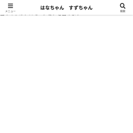
はなちゃん すずちゃん
メニュー
検索
当サイトはプロモーションを含みます