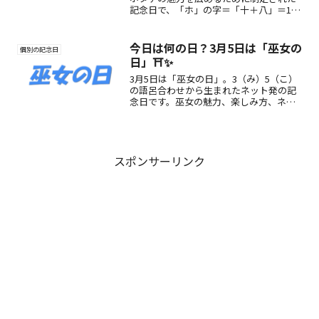
記念日で、「ホ」の字＝「十＋八」＝18
日の語呂合わせから誕生。プリプリ食感
の旬のホタテを味わって、ちょっと贅沢
なひとときを楽しみましょう！
今日は何の日？3月5日は「巫女の
個別の記念日
日」⛩️✨
3月5日は「巫女の日」。3（み）5（こ）
の語呂合わせから生まれたネット発の記
念日です。巫女の魅力、楽しみ方、ネッ
ト文化とのつながりをわかりやすく紹介
します。
スポンサーリンク