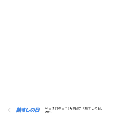
今日は何の日？3月8日は「鯖すしの日」
🐟✨