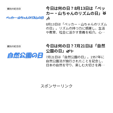
ど、初心者にもおすすめの楽しみ方をご
紹介！
今日は何の日？8月13日は「ペッ
個別の記念日
カー・山ちゃんのリズムの日」🥁
🎶
8月13日は「ペッカー・山ちゃんのリズム
の日」。リズムの持つ力に感謝し、生活
や教育、社会に活かす意義を紹介。心が
弾むリズムの楽しみ方も解説。
今日は何の日？7月21日は「自然
個別の記念日
公園の日」🌿✨
7月21日は「自然公園の日」。1957年に
自然公園法が施行されたことを記念し、
日本の自然を守り、楽しむ大切さを再確
認する日です。国立・国定・都道府県立
自然公園の魅力や役割を知るきっかけ
に。
スポンサーリンク