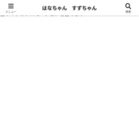
はなちゃん すずちゃん
メニュー
検索
当サイトはプロモーションを含みます