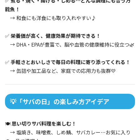
✅
煮る・焼く・揚げる・しめる…どんな調理にも合う万
能魚！
→ 和食にも洋食にも取り入れやすい♪
✅
栄養価が高く、健康効果が期待できる！
→ DHA・EPAが豊富で、脳や血管の健康維持に役立つ🌿
✅
手軽さとおいしさで毎日の料理に寄り添ってくれる！
→ 缶詰や加工品など、家庭での応用力も抜群💛
💡「サバの日」の楽しみ方アイデア
🍽️
思い切りサバ料理を楽しむ！
→ 塩焼き、味噌煮、しめ鯖、サバカレー…お気に入り