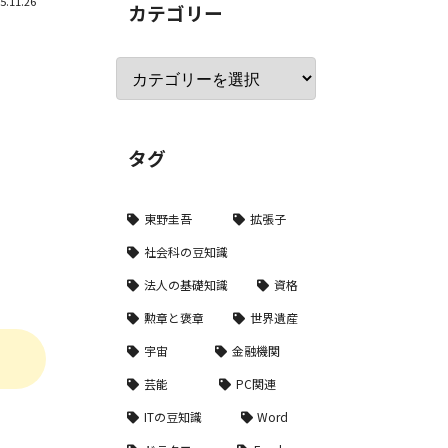
5.11.26
カテゴリー
タグ
東野圭吾
拡張子
社会科の豆知識
法人の基礎知識
資格
勲章と褒章
世界遺産
宇宙
金融機関
芸能
PC関連
ITの豆知識
Word