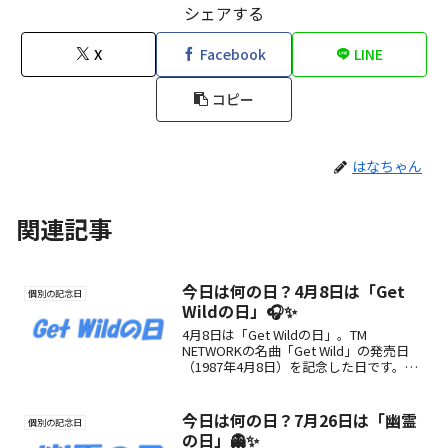
シェアする
X
Facebook
LINE
コピー
はなちゃん
関連記事
今日は何の日？4月8日は「Get
個別の記念日
Wildの日」🎧✨
4月8日は「Get Wildの日」。TM
NETWORKの名曲「Get Wild」の発売日
（1987年4月8日）を記念した日です。ア
ニメ「シティーハンター」のエンディン
グ曲として知られる名曲の魅力や由来を
紹介します。
今日は何の日？7月26日は「幽霊
個別の記念日
の日」👻✨