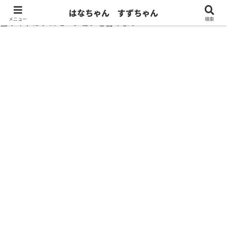
はなちゃん すずちゃん
メニュー
検索
当サイトはプロモーションを含みます