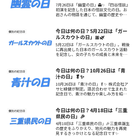
7月26日は「幽霊の日」👻✨ 『四谷怪談』
初演を記念した日本の怪談文化の日。お
岩さんの物語を通じて、幽霊の歴史や美
意識にふれる1日。涼を求めて、怪談の世
界へ！
今日は何の日？5月22日は「ガー
個別の記念日
ルスカウトの日」🎀🌿
5月22日は「ガールスカウトの日」。戦後
に再出発した日本のガールスカウト活動
を記念し、女の子たちの成長と未来を応
援する大切な一日です。
今日は何の日？10月26日は「青
個別の記念日
汁の日」🥬✨
10月26日は「青汁の日」🥬✨ 株式会社ア
サヒ緑健が制定。語呂合わせで生まれた
記念日で、青汁の魅力や楽しみ方を紹
介。毎日の健康習慣に取り入れて元気な
体づくりを始めましょう。
今日は何の日？4月18日は「三重
個別の記念日
県民の日」🎉
4月18日は「三重県民の日」🎉三重県誕生
の歴史をふりかえり、地元の魅力を再発
見するきっかけとなる記念日です✨