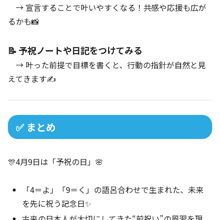
→ 宣言することで叶いやすくなる！共感や応援も広が
るかも📸
📝 予祝ノートや日記をつけてみる
→ 叶った前提で目標を書くと、行動の指針が自然と見
えてきます✍️
✅ まとめ
🎊4月9日は「予祝の日」🌸
「4＝よ」「9＝く」の語呂合わせで生まれた、未来
を先に祝う記念日✨
古来の日本人が大切にしてきた“前祝い”の風習を現