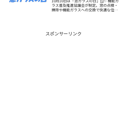
10月10日は「窓ガラスの日」🪟✨ 機能ガ
ラス普及推進協議会が制定。窓の点検・
掃除や機能ガラスへの交換で快適な住ま
いを！由来や魅力、楽しみ方を紹介。
スポンサーリンク