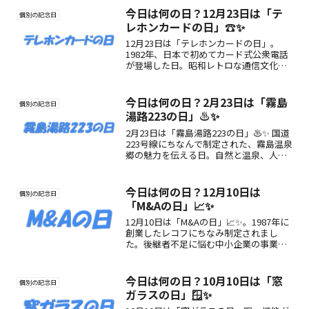
めてみませんか？
今日は何の日？12月23日は「テ
個別の記念日
レホンカードの日」☎️✨
12月23日は「テレホンカードの日」。
1982年、日本で初めてカード式公衆電話
が登場した日。昭和レトロな通信文化を
振り返り、楽しみ方や魅力を紹介します
☎️✨
今日は何の日？2月23日は「霧島
個別の記念日
湯路223の日」♨️✨
2月23日は「霧島湯路223の日」♨️✨ 国道
223号線にちなんで制定された、霧島温泉
郷の魅力を伝える日。自然と温泉、人の
つながりを感じる癒しの記念日。
今日は何の日？12月10日は
個別の記念日
「M&Aの日」📈✨
12月10日は「M&Aの日」📈✨。1987年に
創業したレコフにちなみ制定されまし
た。後継者不足に悩む中小企業の事業承
継手段として注目されるM&Aの魅力や楽
しみ方を紹介！
今日は何の日？10月10日は「窓
個別の記念日
ガラスの日」🪟✨