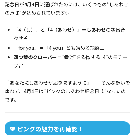
記念日が
4月4日
に選ばれたのには、いくつもの“しあわせ
の意味”が込められています✨
「4（し）」と「4（あわせ）」＝
しあわせ
の語呂合
わせ🎉
「for you」＝「4 you」とも読める語感💌
四つ葉のクローバー
＝“幸運”を象徴する“4”のモチー
フ🌿
「あなたにしあわせが届きますように」──そんな想いを
重ねて、4月4日は“ピンクのしあわせ記念日”になったの
です。
💖 ピンクの魅力を再確認！