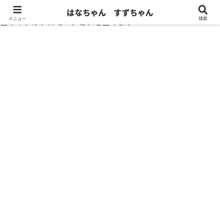
はなちゃん すずちゃん
メニュー
検索
当サイトはプロモーションを含みます