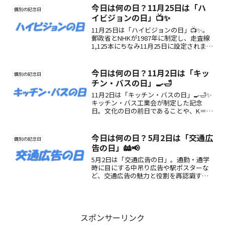
今日は何の日？11月25日は「ハ
個別の記念日
イビジョンの日」📺✨
11月25日は「ハイビジョンの日」📺✨。
郵政省とNHKが1987年に制定し、走査線
1,125本にちなみ11月25日に設定されまし
た。映像技術の進歩やハイビジョンの魅
力、楽しみ方を紹介します。
今日は何の日？11月2日は「キッ
個別の記念日
チン・バスの日」🍳🛁
11月2日は「キッチン・バスの日」🍳🛁✨
キッチン・バス工業会が制定した記念
日。文化の日の前日であることや、K＝
11・B＝2の語呂合わせから生まれまし
た。家庭文化と暮らしの快適さを考える
日です。
今日は何の日？5月2日は「交通広
個別の記念日
告の日」🚋📢
5月2日は「交通広告の日」。通勤・通学
時に目にする中吊り広告や駅ポスターな
ど、交通広告の魅力と役割を再認識する
記念日です🚋📢
スポンサーリンク