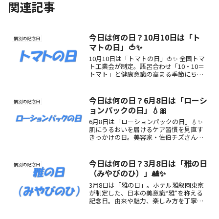
関連記事
今日は何の日？10月10日は「ト
個別の記念日
マトの日」🍅✨
10月10日は「トマトの日」🍅✨ 全国トマ
ト工業会が制定。語呂合わせ「10・10＝
トマト」と健康意識の高まる季節にちな
む記念日。トマトの栄養や楽しみ方をご
紹介します。
今日は何の日？6月8日は「ローシ
個別の記念日
ョンパックの日」💧🎀
6月8日は「ローションパックの日」💧✨
肌にうるおいを届けるケア習慣を見直す
きっかけの日。美容家・佐伯チズさんの
想いから誕生した記念日です。
今日は何の日？3月8日は「雅の日
個別の記念日
（みやびのひ）」🎎✨
3月8日は「雅の日」。ホテル雅叙園東京
が制定した、日本の美意識“雅”を称える
記念日。由来や魅力、楽しみ方を丁寧に
解説した特集記事です。