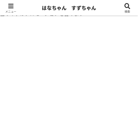
はなちゃん すずちゃん
メニュー
検索
当サイトはプロモーションを含みます