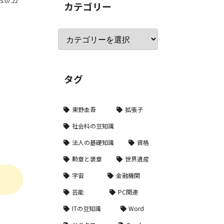
5.07.22
カテゴリー
タグ
東野圭吾
拡張子
社会科の豆知識
法人の基礎知識
資格
勲章と褒章
世界遺産
宇宙
金融機関
芸能
PC関連
ITの豆知識
Word