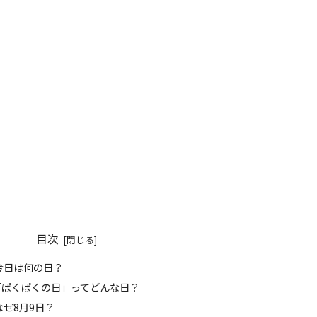
目次
 今日は何の日？
「ぱくぱくの日」ってどんな日？
 なぜ8月9日？