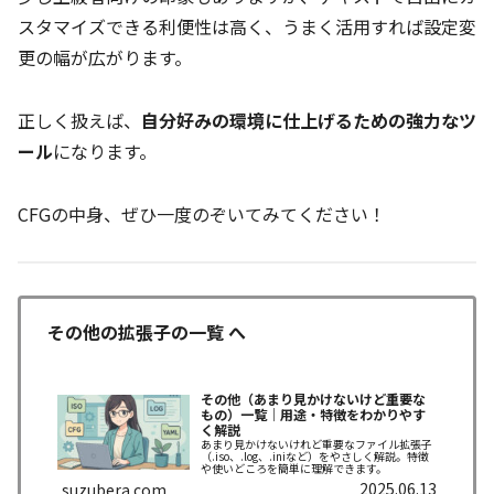
スタマイズできる利便性は高く、うまく活用すれば設定変
更の幅が広がります。
正しく扱えば、
自分好みの環境に仕上げるための強力なツ
ール
になります。
CFGの中身、ぜひ一度のぞいてみてください！
その他の拡張子の一覧 へ
その他（あまり見かけないけど重要な
もの）一覧｜用途・特徴をわかりやす
く解説
あまり見かけないけれど重要なファイル拡張子
（.iso、.log、.iniなど）をやさしく解説。特徴
や使いどころを簡単に理解できます。
2025.06.13
suzubera.com