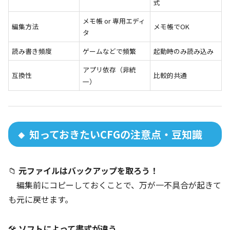
式
メモ帳 or 専用エディ
編集方法
メモ帳でOK
タ
読み書き頻度
ゲームなどで頻繁
起動時のみ読み込み
アプリ依存（非統
互換性
比較的共通
一）
🔸 知っておきたいCFGの注意点・豆知識
📁
元ファイルはバックアップを取ろう！
編集前にコピーしておくことで、万が一不具合が起きて
も元に戻せます。
🛠
ソフトによって書式が違う