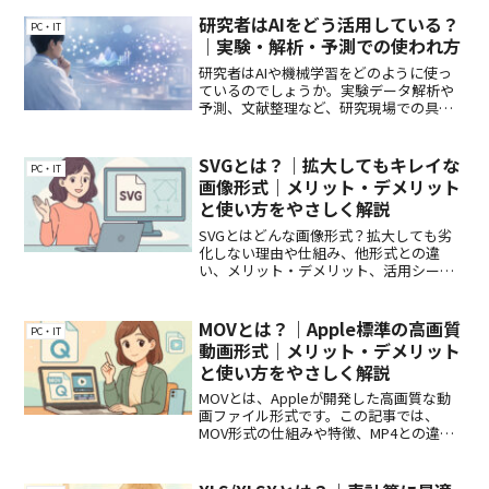
研究者はAIをどう活用している？
PC・IT
｜実験・解析・予測での使われ方
研究者はAIや機械学習をどのように使っ
ているのでしょうか。実験データ解析や
予測、文献整理など、研究現場での具体
的な活用方法と考え方をわかりやすく解
説します。
SVGとは？｜拡大してもキレイな
PC・IT
画像形式｜メリット・デメリット
と使い方をやさしく解説
SVGとはどんな画像形式？拡大しても劣
化しない理由や仕組み、他形式との違
い、メリット・デメリット、活用シーン
までやさしく解説。
MOVとは？｜Apple標準の高画質
PC・IT
動画形式｜メリット・デメリット
と使い方をやさしく解説
MOVとは、Appleが開発した高画質な動
画ファイル形式です。この記事では、
MOV形式の仕組みや特徴、MP4との違
い、メリット・デメリット、向いている
使い方を初心者にもわかりやすく解説し
ます。