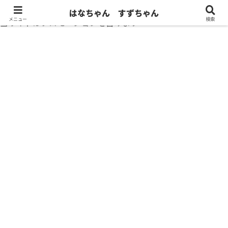
はなちゃん すずちゃん
メニュー
検索
当サイトはプロモーションを含みます