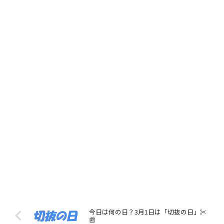
今日は何の日？3月1日は「切抜の日」✂️
📰