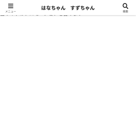
はなちゃん すずちゃん
メニュー
検索
当サイトはプロモーションを含みます