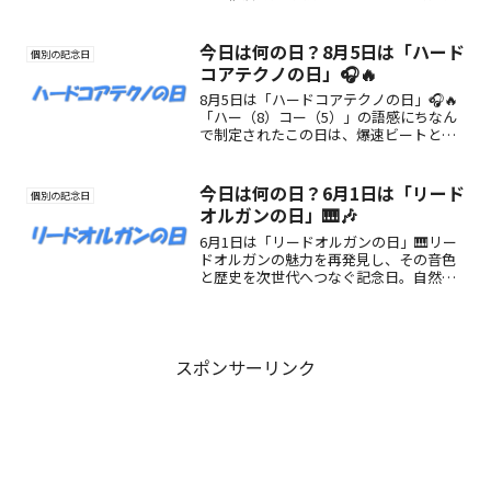
な“ふみの日”を楽しんでみませんか？
今日は何の日？8月5日は「ハード
個別の記念日
コアテクノの日」🎧🔥
8月5日は「ハードコアテクノの日」🎧🔥
「ハー（8）コー（5）」の語感にちなん
で制定されたこの日は、爆速ビートと重
低音が魅力の音楽ジャンル“ハードコアテ
クノ”を祝う特別な1日。音でつながる熱
狂を体感しよう！
今日は何の日？6月1日は「リード
個別の記念日
オルガンの日」🎹🎶
6月1日は「リードオルガンの日」🎹リー
ドオルガンの魅力を再発見し、その音色
と歴史を次世代へつなぐ記念日。自然な
音の美しさを感じよう。
スポンサーリンク