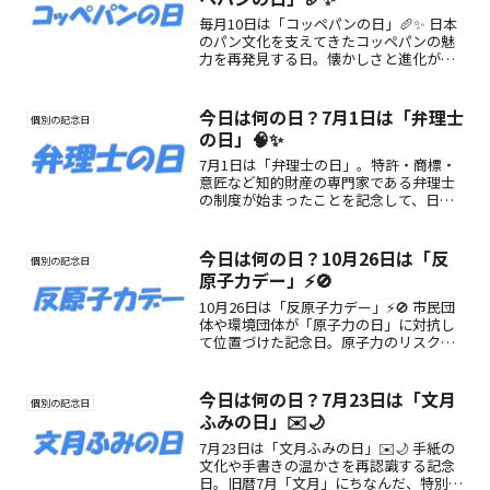
毎月10日は「コッペパンの日」🥖✨ 日本
のパン文化を支えてきたコッペパンの魅
力を再発見する日。懐かしさと進化が融
合した“ふんわり美味しい”時間を楽しも
う！
今日は何の日？7月1日は「弁理士
個別の記念日
の日」🧠✨
7月1日は「弁理士の日」。特許・商標・
意匠など知的財産の専門家である弁理士
の制度が始まったことを記念して、日本
弁理士会が制定。創造を守る知財の力
と、弁理士の役割を知るきっかけに。
今日は何の日？10月26日は「反
個別の記念日
原子力デー」⚡🚫
10月26日は「反原子力デー」⚡🚫 市民団
体や環境団体が「原子力の日」に対抗し
て位置づけた記念日。原子力のリスクや
再生可能エネルギーについて考えるきっ
かけとなる日です。
今日は何の日？7月23日は「文月
個別の記念日
ふみの日」✉️🌙
7月23日は「文月ふみの日」✉️🌙 手紙の
文化や手書きの温かさを再認識する記念
日。旧暦7月「文月」にちなんだ、特別