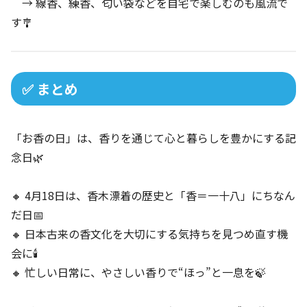
→ 線香、練香、匂い袋などを自宅で楽しむのも風流で
す🎐
✅ まとめ
「お香の日」は、香りを通じて心と暮らしを豊かにする記
念日🌿
🔸 4月18日は、香木漂着の歴史と「香＝一十八」にちなん
だ日📅
🔸 日本古来の香文化を大切にする気持ちを見つめ直す機
会に🕯️
🔸 忙しい日常に、やさしい香りで“ほっ”と一息を🍃