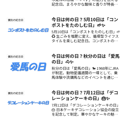
記念日。まろやかな酸味と香りが特長の
へべすを、旬のこの日に味わおう！
今日は何の日？5月10日は「コン
個別の記念日
ポストをたのしむ日」🌱✨
5月10日は「コンポストをたのしむ日」🌱
♻️ 生ごみを堆肥に変え、循環型ライフス
タイルを楽しむ記念日。コンポストの魅
力や楽しみ方を紹介します。
今日は何の日？秋分の日は「愛馬
個別の記念日
の日」🐴✨
秋分の日は「愛馬の日」🐎 1968年にJRA
が制定。動物愛護週間の一環として、乗
馬体験や流鏑馬などのイベントを通じ馬
の魅力を広める日です。
今日は何の日？7月12日は「デコ
個別の記念日
レーションケーキの日」🎂✨
7月12日は「デコレーションケーキの日」
🎂 日本ケーキデコレーション協会の設立
を記念して制定。華やかなケーキの魅力
や職人技、贈る喜びを再発見する日。