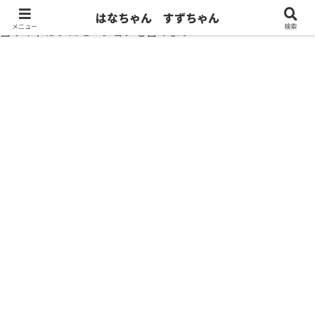
はなちゃん すずちゃん
メニュー
検索
当サイトはプロモーションを含みます