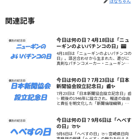
はなちゃん
関連記事
今日は何の日？4月18日は「ニュ
個別の記念日
ーギンのよいパチンコの日」🎰
4月18日は「ニューギンのよいパチンコの
日」。語呂合わせから生まれた、遊びに
真剣なパチンコメーカー・ニューギンが
制定した記念日です🎰
今日は何の日？7月23日は「日本
個別の記念日
新聞協会設立記念日」📰✨
7月23日は「日本新聞協会設立記念日」📰
✨ 戦後の1946年に設立され、報道の自由
と責任を明文化した「新聞倫理綱領」の
採択と共に、報道の新たな出発点となっ
た日。
今日は何の日？9月6日は「へべす
個別の記念日
の日」🍈✨
9月6日は「へべすの日」🍈✨宮崎県日向
市発祥の柑橘「へべす」の魅力を伝える