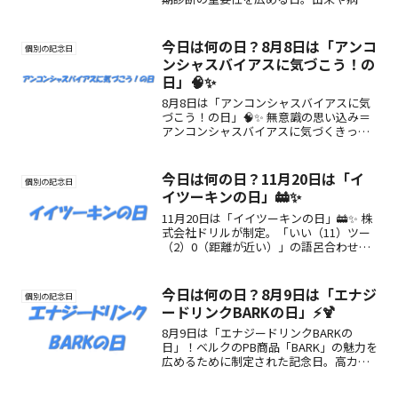
の特徴、支援方法をご紹介。
今日は何の日？8月8日は「アンコ
個別の記念日
ンシャスバイアスに気づこう！の
日」🧠✨
8月8日は「アンコンシャスバイアスに気
づこう！の日」🧠✨ 無意識の思い込み＝
アンコンシャスバイアスに気づくきっか
けを届ける記念日。自分と向き合い、よ
り良い社会を目指す第一歩に。
今日は何の日？11月20日は「イ
個別の記念日
イツーキンの日」🚋✨
11月20日は「イイツーキンの日」🚋✨ 株
式会社ドリルが制定。「いい（11）ツー
（2）0（距離が近い）」の語呂合わせに
由来し、より良い通勤のあり方を考える
記念日です。
今日は何の日？8月9日は「エナジ
個別の記念日
ードリンクBARKの日」⚡️🍹
8月9日は「エナジードリンクBARKの
日」！ベルクのPB商品「BARK」の魅力を
広めるために制定された記念日。高カフ
ェイン＆爽快な味で、日々頑張る人のエ
ネルギーをチャージする1本を体感しよ