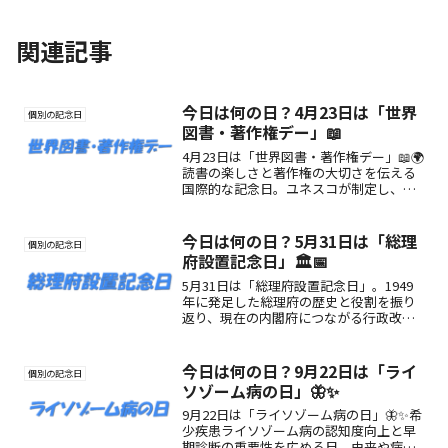
関連記事
今日は何の日？4月23日は「世界
個別の記念日
図書・著作権デー」📖
4月23日は「世界図書・著作権デー」📖🌍
読書の楽しさと著作権の大切さを伝える
国際的な記念日。ユネスコが制定し、本
と創作の尊さを世界中で共有する1日。今
日、あなたも一冊と出会おう！
今日は何の日？5月31日は「総理
個別の記念日
府設置記念日」🏛️📅
5月31日は「総理府設置記念日」。1949
年に発足した総理府の歴史と役割を振り
返り、現在の内閣府につながる行政改革
の意義を見つめ直す日です。
今日は何の日？9月22日は「ライ
個別の記念日
ソゾーム病の日」🦋✨
9月22日は「ライソゾーム病の日」🦋✨希
少疾患ライソゾーム病の認知度向上と早
期診断の重要性を広める日。由来や病気