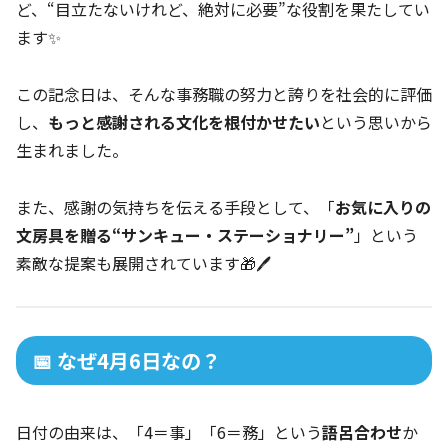
ど、“目立たないけれど、絶対に必要”な役割を果たしてい
ます✨
この記念日は、そんな事務職の努力と誇りを社会的に評価
し、
もっと感謝される文化を根付かせたい
という思いから
生まれました。
また、感謝の気持ちを伝える手段として、「
お気に入りの
文房具を贈る“サンキュー・ステーショナリー”
」という
素敵な提案も展開されています🎁🖊️
📅 なぜ4月6日なの？
日付の由来は、「4＝事」「6＝務」という
語呂合わせ
か