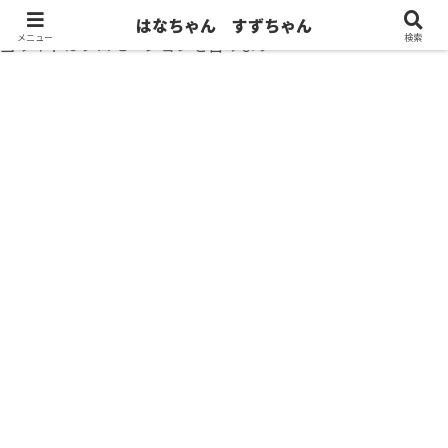
はなちゃん すずちゃん
メニュー
検索
当サイトはプロモーションを含みます