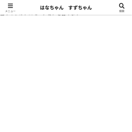
はなちゃん すずちゃん
メニュー
検索
当サイトはプロモーションを含みます