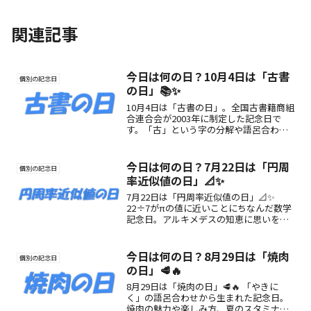
関連記事
今日は何の日？10月4日は「古書
個別の記念日
の日」📚✨
10月4日は「古書の日」。全国古書籍商組
合連合会が2003年に制定した記念日で
す。「古」という字の分解や語呂合わせ
に由来し、古書文化を未来へ伝える意義
があります。魅力や楽しみ方を紹介しま
す。
今日は何の日？7月22日は「円周
個別の記念日
率近似値の日」📐✨
7月22日は「円周率近似値の日」📐✨
22÷7がπの値に近いことにちなんだ数学
記念日。アルキメデスの知恵に思いをは
せて、数字の世界を楽しく学ぼう！
今日は何の日？8月29日は「焼肉
個別の記念日
の日」🥩🔥
8月29日は「焼肉の日」🥩🔥 「やきに
く」の語呂合わせから生まれた記念日。
焼肉の魅力や楽しみ方、夏のスタミナ補