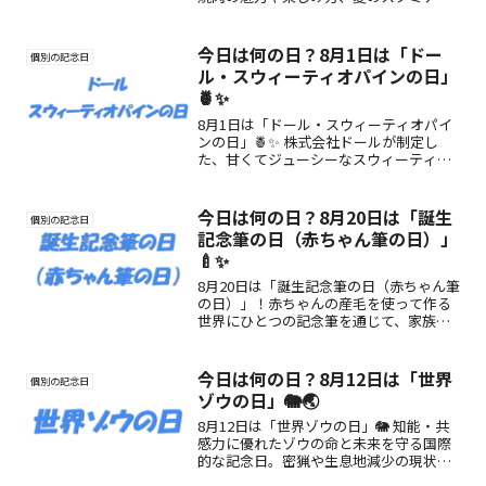
給にぴったりな一日を元気いっぱいに過
ごそう！
今日は何の日？8月1日は「ドー
個別の記念日
ル・スウィーティオパインの日」
🍍✨
8月1日は「ドール・スウィーティオパイ
ンの日」🍍✨ 株式会社ドールが制定し
た、甘くてジューシーなスウィーティオ
パインの魅力を楽しむ記念日。語呂合わ
せ「パ（8）イン（1）」から誕生した、
夏にぴったりのフルーツ記念日です！
今日は何の日？8月20日は「誕生
個別の記念日
記念筆の日（赤ちゃん筆の日）」
🍼✨
8月20日は「誕生記念筆の日（赤ちゃん筆
の日）」！赤ちゃんの産毛を使って作る
世界にひとつの記念筆を通じて、家族の
絆と成長の想いを未来へ残す記念日で
す。
今日は何の日？8月12日は「世界
個別の記念日
ゾウの日」🐘🌏
8月12日は「世界ゾウの日」🐘 知能・共
感力に優れたゾウの命と未来を守る国際
的な記念日。密猟や生息地減少の現状を
知り、行動を起こすきっかけに。