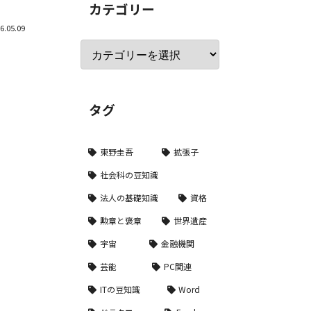
カテゴリー
6.05.09
タグ
東野圭吾
拡張子
社会科の豆知識
法人の基礎知識
資格
勲章と褒章
世界遺産
宇宙
金融機関
芸能
PC関連
ITの豆知識
Word