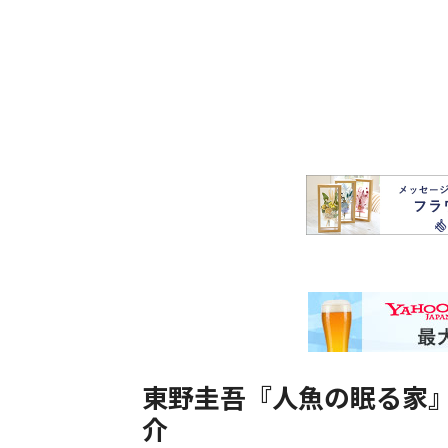
東野圭吾『人魚の眠る家
介