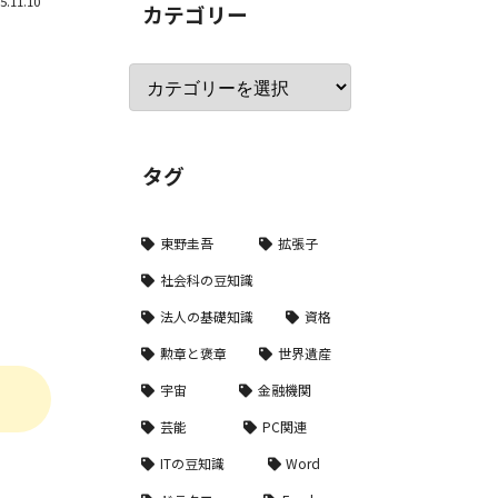
5.11.10
カテゴリー
タグ
東野圭吾
拡張子
社会科の豆知識
法人の基礎知識
資格
勲章と褒章
世界遺産
宇宙
金融機関
芸能
PC関連
ITの豆知識
Word