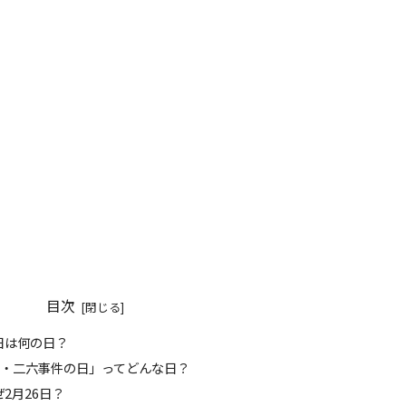
目次
今日は何の日？
 「二・二六事件の日」ってどんな日？
なぜ2月26日？