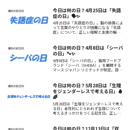
今日は何の日？4月25日は「失語
個別の記念日
症の日」🗣️✨
4月25日は「失語症の日」。脳の損傷によ
って言葉のやりとりが困難になる「失語
症」について、正しい理解と支援の輪を
広げるための記念日です。失語症の特徴
や支援方法を知り、誰もが安心して暮ら
せる社会を考えるきっかけにしましょ
今日は何の日？4月8日は「シーバ
個別の記念日
う。
の日」🐾✨
4月8日は「シーバの日」。猫用フードブ
ランド「シーバ（SHEBA）」を展開する
マース ジャパン リミテッドが制定。語呂
合わせの「4（シー）8（バ）」から、愛
猫との幸せな時間を祝う記念日です。
今日は何の日？5月28日は「生理
個別の記念日
をジェンダーレスで考える日」🩸
🌈
5月28日は「生理をジェンダーレスで考え
る日」🩸性別にとらわれず生理について
考えるきっかけをつくる記念日。正しい
知識と対話が共感を広げます。
今日は何の日？12月13日は「双
個別の記念日