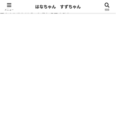
はなちゃん すずちゃん
メニュー
検索
当サイトはプロモーションを含みます