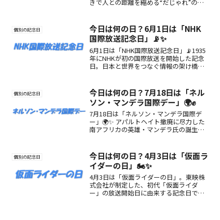
きで人との距離を縮める“だじゃれ”の魅
力や楽しみ方を紹介！
今日は何の日？6月1日は「NHK
個別の記念日
国際放送記念日」📡✨
6月1日は「NHK国際放送記念日」📡1935
年にNHKが初の国際放送を開始した記念
日。日本と世界をつなぐ情報の架け橋に
注目しよう！
今日は何の日？7月18日は「ネル
個別の記念日
ソン・マンデラ国際デー」🌍✊
7月18日は「ネルソン・マンデラ国際デ
ー」🌍✨ アパルトヘイト撤廃に尽力した
南アフリカの英雄・マンデラ氏の誕生日
にちなみ、国連が制定した国際記念日。
67分間の奉仕活動を通じて、よりよい社
会づくりに参加してみませんか？
今日は何の日？4月3日は「仮面ラ
個別の記念日
イダーの日」🏍️✨
4月3日は「仮面ライダーの日」。東映株
式会社が制定した、初代「仮面ライダ
ー」の放送開始日に由来する記念日で
す。シリーズの魅力や由来、楽しみ方を
わかりやすく紹介します。