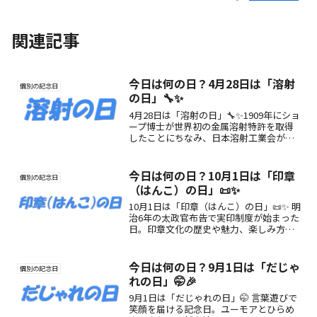
関連記事
今日は何の日？4月28日は「溶射
個別の記念日
の日」🔧✨
4月28日は「溶射の日」🔧✨1909年にショ
ープ博士が世界初の金属溶射特許を取得
したことにちなみ、日本溶射工業会が制
定。摩耗・腐食を防ぐ“表面処理技術”の
大切さを知る記念日です。
今日は何の日？10月1日は「印章
個別の記念日
（はんこ）の日」📜✨
10月1日は「印章（はんこ）の日」📜✨ 明
治6年の太政官布告で実印制度が始まった
日。印章文化の歴史や魅力、楽しみ方を
紹介します。
今日は何の日？9月1日は「だじゃ
個別の記念日
れの日」🤭🎉
9月1日は「だじゃれの日」🤭 言葉遊びで
笑顔を届ける記念日。ユーモアとひらめ