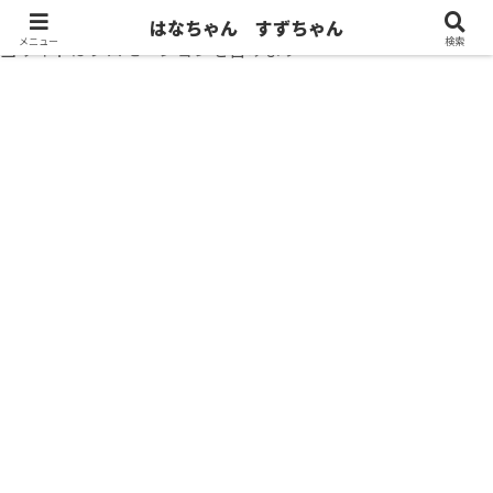
はなちゃん すずちゃん
メニュー
検索
当サイトはプロモーションを含みます