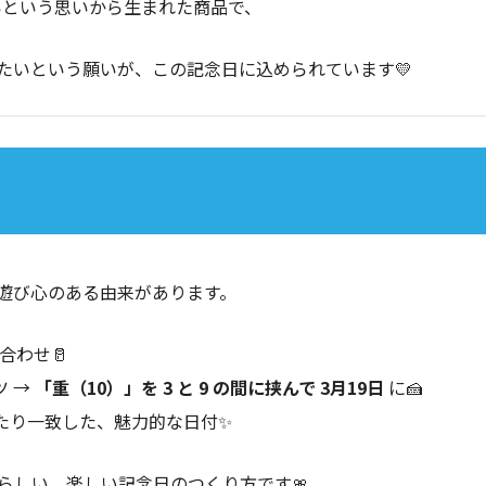
いという思いから生まれた商品で、
たいという願いが、この記念日に込められています💛
遊び心のある由来があります。
合わせ🥛
ツ →
「重（10）」を 3 と 9 の間に挟んで 3月19日
に🍰
たり一致した、魅力的な日付✨
らしい、楽しい記念日のつくり方です🎀