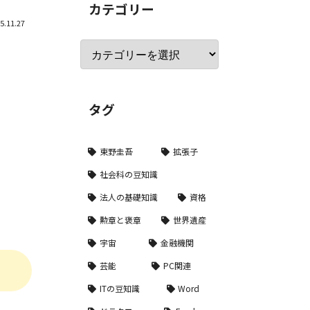
カテゴリー
5.11.27
タグ
東野圭吾
拡張子
社会科の豆知識
法人の基礎知識
資格
勲章と褒章
世界遺産
宇宙
金融機関
芸能
PC関連
ITの豆知識
Word