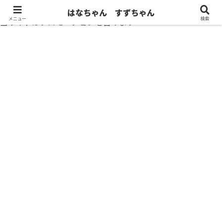
はなちゃん すずちゃん
メニュー
検索
当サイトはプロモーションを含みます