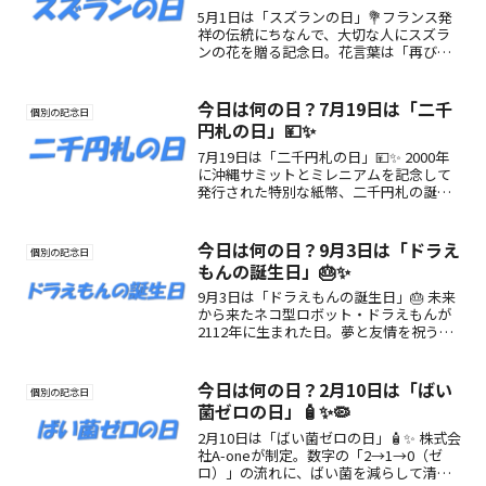
5月1日は「スズランの日」💐フランス発
祥の伝統にちなんで、大切な人にスズラ
ンの花を贈る記念日。花言葉は「再び幸
せが訪れる」。可憐な花に想いを込め
て、“しあわせのお守り”を届けてみませ
んか？
今日は何の日？7月19日は「二千
個別の記念日
円札の日」💴✨
7月19日は「二千円札の日」💴✨ 2000年
に沖縄サミットとミレニアムを記念して
発行された特別な紙幣、二千円札の誕生
日。守礼門や紫式部の美しいデザインに
注目しながら、通貨の魅力を再発見しよ
う！
今日は何の日？9月3日は「ドラえ
個別の記念日
もんの誕生日」🎂✨
9月3日は「ドラえもんの誕生日」🎂 未来
から来たネコ型ロボット・ドラえもんが
2112年に生まれた日。夢と友情を祝う心
温まる記念日を楽しもう♪
今日は何の日？2月10日は「ばい
個別の記念日
菌ゼロの日」🧴✨🦠
2月10日は「ばい菌ゼロの日」🧴✨ 株式会
社A-oneが制定。数字の「2→1→0（ゼ
ロ）」の流れに、ばい菌を減らして清潔