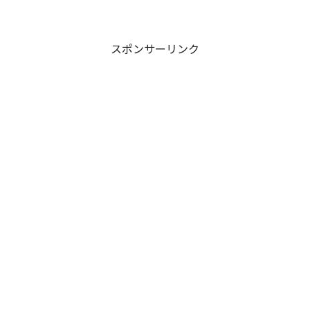
な社会を目指す想いを込めた記念日。除
菌・清掃を通して安心できる暮らしを始
めよう！
スポンサーリンク