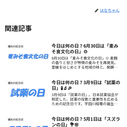
はなちゃん
関連記事
今日は何の日？6月30日は「麦み
個別の記念日
そ食文化の日」🍲
6月30日は「麦みそ食文化の日」🍲 麦麹
の香りと甘さが特徴の麦みそを再発見。
愛媛をはじめとする地域の味と、発酵食
品の魅力を紹介！
今日は何の日？3月9日は「試薬の
個別の記念日
日」🧪🔬🎉
3月9日は「試薬の日」。日本試薬協会が
制定した、試薬の役割と重要性を広める
ための記念日です。宇田川榕菴の誕生日
に由来し、科学研究や医療・環境分析を
支える試薬の魅力や楽しみ方を紹介しま
す。
今日は何の日？5月1日は「スズラ
個別の記念日
ンの日」💐🌸