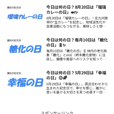
解説。
今日は何の日？8月20日は「瑠璃
個別の記念日
カレーの日」🍛✨
8月20日は「瑠璃カレーの日」！北九州発
祥の“生カレー”を記念し、地域活性化や
支援活動にもつながる、美味しさと想い
が詰まった特別な日です。
今日は何の日？毎月10日は「糖化
個別の記念日
の日」🧬✨
毎月10日は「糖化の日」🧬 体内の老化現
象「糖化」とAGE（終末糖化産物）に注
目し、健康や美容へのリスクを知って予
防を促す記念日。未来の美と健康のため
にできることを始めよう！
今日は何の日？5月29日は「幸福
個別の記念日
の日」😊🌈
5月29日は「幸福の日」。語呂合わせから
生まれた記念日で、幸せを感じ、誰かに
思いを届ける大切さを見つめ直す一日で
す😊🌸
スポンサーリンク