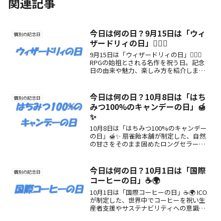
関連記事
今日は何の日？9月15日は「ウィ
個別の記念日
ザードリィの日」🧙‍♂️✨
9月15日は「ウィザードリィの日」🧙‍♂️✨
RPGの始祖とされる名作を祝う日。記念
日の由来や魅力、楽しみ方を紹介しま
す！
今日は何の日？10月8日は「はち
個別の記念日
みつ100%のキャンデーの日」🍯
✨
10月8日は「はちみつ100%のキャンデー
の日」🍯✨ 扇雀飴本舗が制定した、自然
の甘さをそのまま固めたロングセラー商
品を記念する日。優しい味わいと癒やし
を楽しむ日です。
今日は何の日？10月1日は「国際
個別の記念日
コーヒーの日」☕🌍
10月1日は「国際コーヒーの日」☕🌍 ICO
が制定した、世界中でコーヒーを祝い生
産者支援やサステナビリティへの意識を
高める記念日。由来・魅力・楽しみ方を