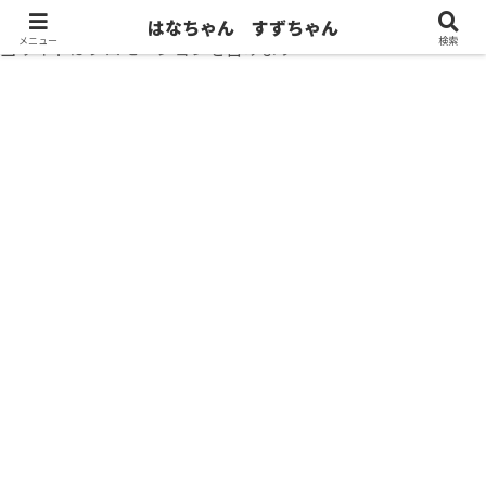
はなちゃん すずちゃん
メニュー
検索
当サイトはプロモーションを含みます