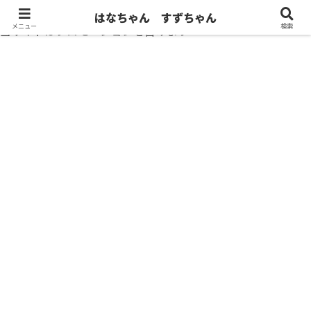
はなちゃん すずちゃん
メニュー
検索
当サイトはプロモーションを含みます