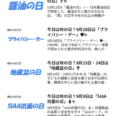
の日」🏺✨
10月1日は「醤油の日」🏺✨ 日本醤油協会
が制定した、醤油文化と魅力を広める
日。「酉」の文字や秋の仕込み時期が由
来。楽しみ方も紹介。
今日は何の日？9月28日は「プラ
個別の記念日
イバシー・デー」🛡️✨
9月28日は「プライバシー・デー」🛡️✨。
1964年、日本で初めてプライバシー侵害
が認められた歴史的判決の日。個人の尊
厳を守り、情報社会の課題を考える記念
日。
今日は何の日？8月23日・24日は
個別の記念日
「地蔵盆の日」🎐
8月23日・24日に行われる「地蔵盆」は、
子どもの健康と成長を願う日本の伝統行
事。関西を中心に受け継がれる夏の風物
詩で、数珠回しや提灯飾りなど温かな地
域文化が魅力。地蔵盆の意味・由来・楽
しみ方をわかりやすく解説します。
今日は何の日？9月9日は「SIAA
個別の記念日
抗菌の日」🧴✨
9月9日は「SIAA抗菌の日」🧴✨ 抗菌製品
の品質と安全性を示す「SIAAマーク」の
信頼性を再確認。99％菌を減らす基準と