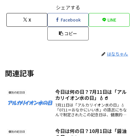
シェアする
X
Facebook
LINE
コピー
はなちゃん
関連記事
今日は何の日？7月11日は「アル
個別の記念日
カリイオン水の日」💧🥤
7月11日は「アルカリイオン水の日」💧
「0711＝おなかにいい水」の語呂にちな
んで制定されたこの記念日は、健康的な
水選びの大切さを伝える日。整水器やア
ルカリイオン水の魅力を知り、毎日の習
慣を見直すきっかけに。
今日は何の日？10月1日は「醤油
個別の記念日