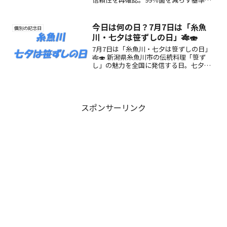
ともに、正しい抗菌の知識を学ぶきっか
けに！
今日は何の日？7月7日は「糸魚
個別の記念日
川・七夕は笹ずしの日」🎋🍣
7月7日は「糸魚川・七夕は笹ずしの日」
🎋🍣 新潟県糸魚川市の伝統料理「笹ず
し」の魅力を全国に発信する日。七夕に
ぴったりな郷土の味を楽しみながら地域
文化を未来へ継ごう✨
スポンサーリンク