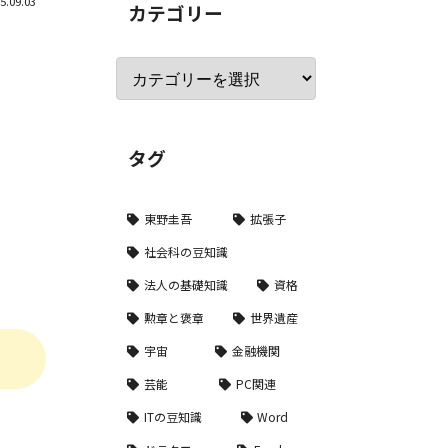
5.09.03
カテゴリー
タグ
東野圭吾
拡張子
社会科の豆知識
法人の基礎知識
資格
勲章と褒章
世界遺産
宇宙
金融機関
芸能
PC関連
ITの豆知識
Word