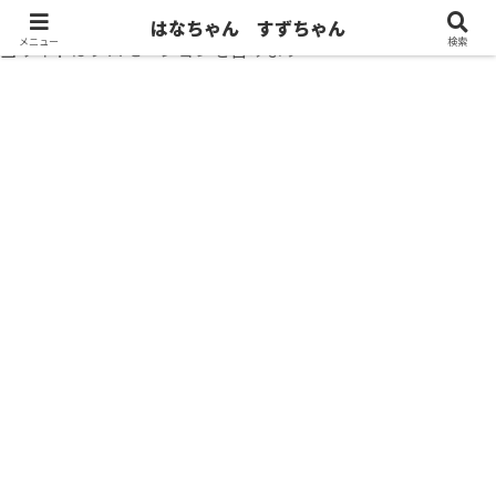
はなちゃん すずちゃん
メニュー
検索
当サイトはプロモーションを含みます