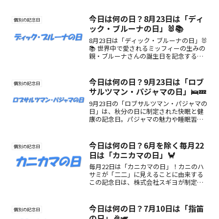
消費を促す日です。詰め替えを通じてエ
コで快適なライフスタイルを始めましょ
う！
今日は何の日？8月23日は「ディ
個別の記念日
ック・ブルーナの日」🐰📚
8月23日は「ディック・ブルーナの日」🐰
📚 世界中で愛されるミッフィーの生みの
親・ブルーナさんの誕生日を記念する
日。絵本やアートにふれて、やさしさあ
ふれる時間を過ごしてみませんか？
今日は何の日？9月23日は「ロブ
個別の記念日
サルツマン・パジャマの日」🛌💤
9月23日の「ロブサルツマン・パジャマの
日」は、秋分の日に制定された快眠と健
康の記念日。パジャマの魅力や睡眠習慣
の見直し方をご紹介します🛌💤
今日は何の日？6月を除く毎月22
個別の記念日
日は「カニカマの日」🦀
毎月22日は「カニカマの日」！カニのハ
サミが「二二」に見えることに由来する
この記念日は、株式会社スギヨが制定。
低カロリー・高たんぱくでアレンジ自在
なカニカマの魅力を再発見しよう！食卓
に手軽な贅沢感をプラスする楽しみ方も
今日は何の日？7月10日は「指笛
個別の記念日
紹介✨
の日」🎉🎺