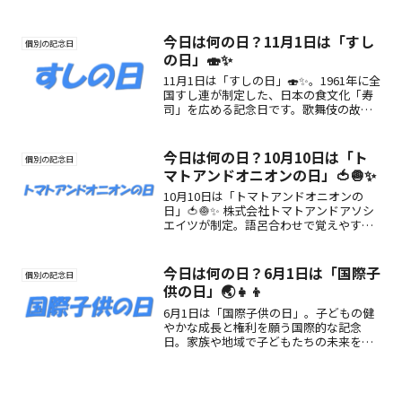
日。アレンジも自由自在！
今日は何の日？11月1日は「すし
個別の記念日
の日」🍣✨
11月1日は「すしの日」🍣✨。1961年に全
国すし連が制定した、日本の食文化「寿
司」を広める記念日です。歌舞伎の故事
や新米・旬の食材に由来する「すしの
日」の歴史や楽しみ方を紹介します。
今日は何の日？10月10日は「ト
個別の記念日
マトアンドオニオンの日」🍅🧅✨
10月10日は「トマトアンドオニオンの
日」🍅🧅✨ 株式会社トマトアンドアソシ
エイツが制定。語呂合わせで覚えやす
く、ハンバーグやステーキをはじめ幅広
い洋食メニューを楽しめる記念日です。
今日は何の日？6月1日は「国際子
個別の記念日
供の日」🌏👧👦
6月1日は「国際子供の日」。子どもの健
やかな成長と権利を願う国際的な記念
日。家族や地域で子どもたちの未来を考
える一日を。