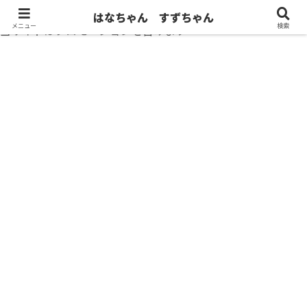
はなちゃん すずちゃん
メニュー
検索
当サイトはプロモーションを含みます