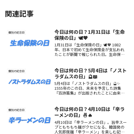
関連記事
今日は何の日？1月31日は「生命
個別の記念日
保険の日」🕊️💖
1月31日は「生命保険の日」🕊️💖 1882
年、日本で初めて生命保険金が支払われ
たことが新聞で報じられた日。生命保険
の原点を振り返り、“いのちを守る想
い”を再確認する記念日📅✨
今日は何の日？5月4日は「ノスト
個別の記念日
ラダムスの日」🔮📖
5月4日は「ノストラダムスの日」🔮✨
1555年のこの日、未来を予言した詩集
『百詩篇集』が出版されたことに由来す
る記念日です。
今日は何の日？4月10日は「辛ラ
個別の記念日
ーメンの日」🍜🔥
4月10日は「辛ラーメンの日」。旨辛スー
プともちもち麺がクセになる、韓国発の
人気即席麺「辛ラーメン」を楽しむ記念