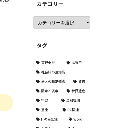
6.06.04
カテゴリー
タグ
東野圭吾
拡張子
社会科の豆知識
法人の基礎知識
資格
勲章と褒章
世界遺産
宇宙
金融機関
芸能
PC関連
ITの豆知識
Word