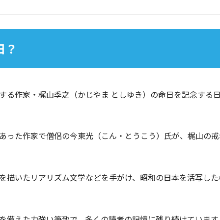
日？
する作家・梶山季之（かじやま としゆき）の命日を記念する
あった作家で僧侶の今東光（こん・とうこう）氏が、梶山の戒
を描いたリアリズム文学などを手がけ、昭和の日本を活写した
を備えた力強い筆致で、多くの読者の記憶に残り続けています