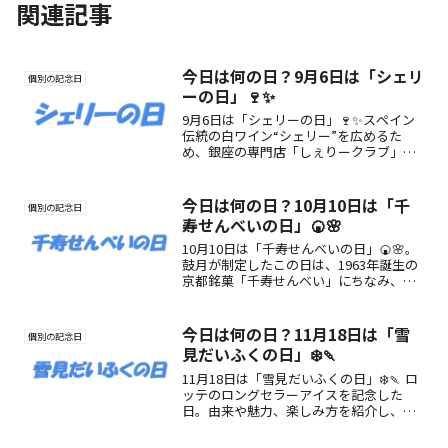
関連記事
今日は何の日？9月6日は「シェリ
個別の記念日
ーの日」🍷✨
9月6日は「シェリーの日」🍷✨スペイン
伝統の白ワイン“シェリー”を広めるた
め、銀座の専門店「しぇりークラブ」代
表・高橋美智子氏が制定。ブドウの収穫
期と“注ぎの美”にちなんだ奥深い記念日
です。
今日は何の日？10月10日は「千
個別の記念日
寿せんべいの日」🍘🌸
10月10日は「千寿せんべいの日」🍘🌸。
鼓月が制定したこの日は、1963年誕生の
京都銘菓「千寿せんべい」にちなみ、創
業月と「1010＝せんじゅう」の語呂合わ
せから制定。長年愛される京銘菓の魅力
を再発見する記念日です。
今日は何の日？11月18日は「雪
個別の記念日
見だいふくの日」❄️🍡
11月18日は「雪見だいふくの日」❄️🍡 ロ
ッテのロングセラーアイスを記念した
日。由来や魅力、楽しみ方を紹介し、日
本の冬に欠かせないスイーツを再発見し
ましょう。