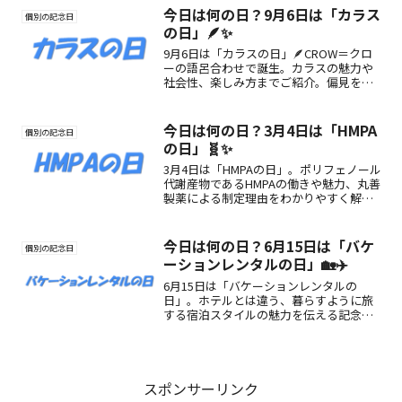
今日は何の日？9月6日は「カラス
個別の記念日
の日」🪶✨
9月6日は「カラスの日」🪶CROW＝クロ
ーの語呂合わせで誕生。カラスの魅力や
社会性、楽しみ方までご紹介。偏見をく
つがえす“知る”記念日！
今日は何の日？3月4日は「HMPA
個別の記念日
の日」🧬✨
3月4日は「HMPAの日」。ポリフェノール
代謝産物であるHMPAの働きや魅力、丸善
製薬による制定理由をわかりやすく解
説。健康素材として注目される成分の記
念日記事。
今日は何の日？6月15日は「バケ
個別の記念日
ーションレンタルの日」🏡✈️
6月15日は「バケーションレンタルの
日」。ホテルとは違う、暮らすように旅
する宿泊スタイルの魅力を伝える記念日
です。民泊新法の施行日をきっかけに制
定されました。
スポンサーリンク