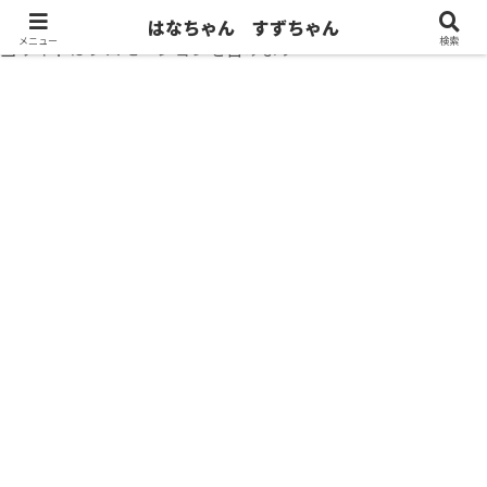
はなちゃん すずちゃん
メニュー
検索
当サイトはプロモーションを含みます