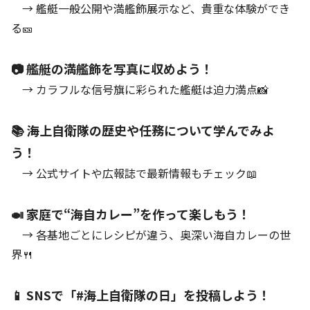
→ 艦艇一般公開や満艦飾展示など、貴重な体験ができ
る🎫
📷 艦艇の満艦飾を写真に収めよう！
→ カラフルな信号旗に彩られた艦艇は迫力満点📸
📚 海上自衛隊の歴史や任務について学んでみよ
う！
→ 公式サイトや広報誌で最新情報もチェック📖
🍛 家庭で“海自カレー”を作って楽しもう！
→ 各基地ごとにレシピが違う、奥深い海自カレーの世
界🍴
📱 SNSで「#海上自衛隊の日」を投稿しよう！