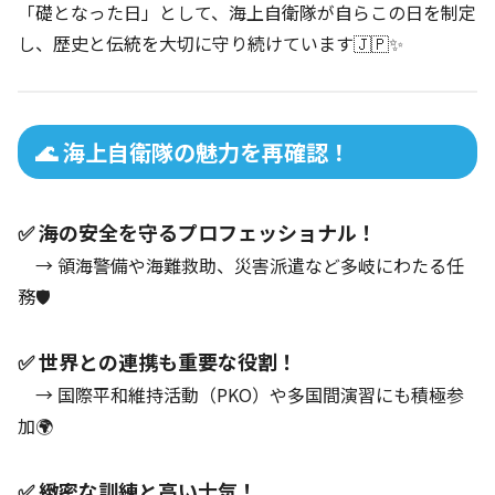
「礎となった日」として、海上自衛隊が自らこの日を制定
し、歴史と伝統を大切に守り続けています🇯🇵✨
🌊 海上自衛隊の魅力を再確認！
✅ 海の安全を守るプロフェッショナル！
→ 領海警備や海難救助、災害派遣など多岐にわたる任
務🛡️
✅ 世界との連携も重要な役割！
→ 国際平和維持活動（PKO）や多国間演習にも積極参
加🌍
✅ 緻密な訓練と高い士気！