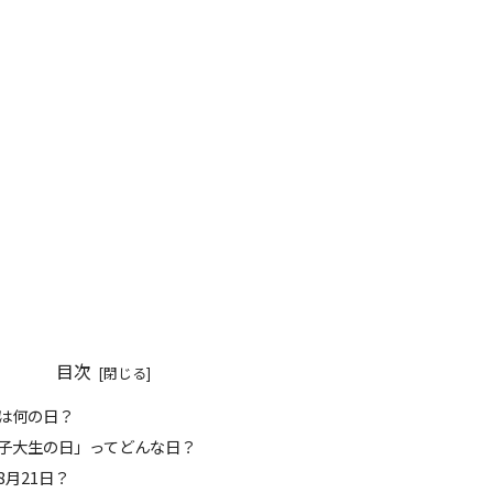
目次
日は何の日？
女子大生の日」ってどんな日？
ぜ8月21日？