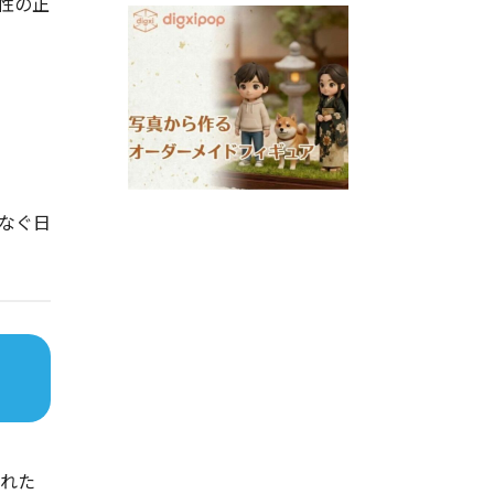
性の正
なぐ日
された