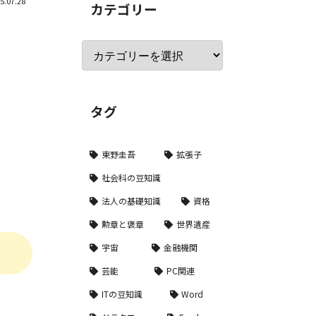
5.07.28
カテゴリー
タグ
東野圭吾
拡張子
社会科の豆知識
法人の基礎知識
資格
勲章と褒章
世界遺産
宇宙
金融機関
芸能
PC関連
ITの豆知識
Word