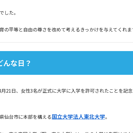
でした。
育の平等と自由の尊さを改めて考えるきっかけを与えてくれます
どんな日？
）8月21日、女性3名が正式に大学に入学を許可されたことを記
国立大学法人東北大学
県仙台市に本部を構える
。