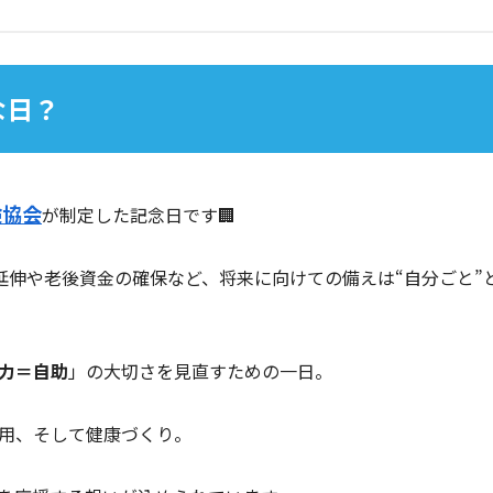
な日？
険協会
が制定した記念日です🏢
延伸や老後資金の確保など、将来に向けての備えは“自分ごと”
力＝自助
」の大切さを見直すための一日。
用、そして健康づくり。