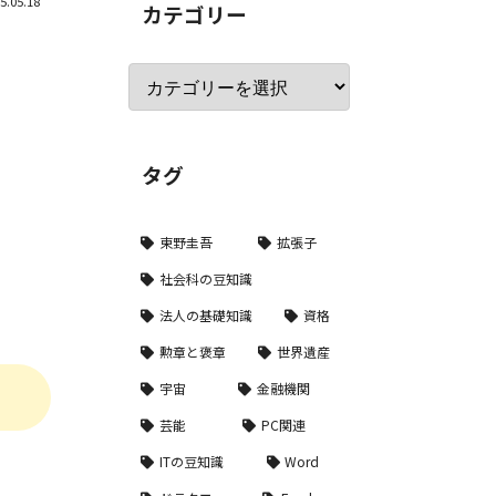
5.05.18
カテゴリー
タグ
東野圭吾
拡張子
社会科の豆知識
法人の基礎知識
資格
勲章と褒章
世界遺産
宇宙
金融機関
芸能
PC関連
ITの豆知識
Word