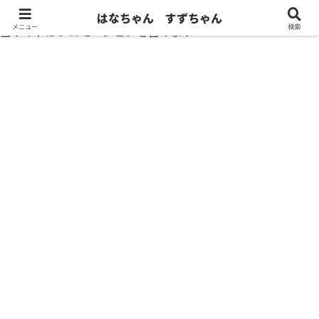
はなちゃん すずちゃん
メニュー
検索
当サイトはプロモーションを含みます