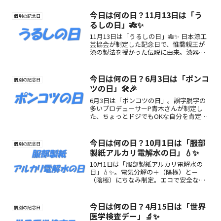
今日は何の日？11月13日は「う
個別の記念日
るしの日」🎋✨
11月13日は「うるしの日」🎋✨ 日本漆工
芸協会が制定した記念日で、惟喬親王が
漆の製法を授かった伝説に由来。漆器や
工芸展、金継ぎ体験を通じて、日本の伝
統文化を未来へつなげましょう。
今日は何の日？6月3日は「ポンコ
個別の記念日
ツの日」🛠️🎉
6月3日は「ポンコツの日」。誤字脱字の
多いプロデューサーP青木さんが制定し
た、ちょっとドジでもOKな自分を肯定す
る記念日。ポンコツの魅力や楽しみ方を
紹介！
今日は何の日？10月1日は「服部
個別の記念日
製紙アルカリ電解水の日」💧✨
10月1日は「服部製紙アルカリ電解水の
日」💧✨。電気分解の＋（陽極）と－
（陰極）にちなみ制定。エコで安全なア
ルカリ電解水の魅力や楽しみ方をご紹
介。
今日は何の日？4月15日は「世界
個別の記念日
医学検査デー」🔬✨