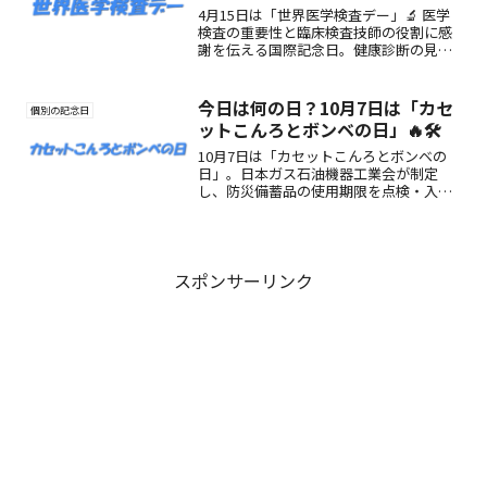
4月15日は「世界医学検査デー」🔬 医学
検査の重要性と臨床検査技師の役割に感
謝を伝える国際記念日。健康診断の見直
しや検査の意味を知るきっかけにも。
#WorldLabDay を通して広がる“見えない
支え”の大切さ。
今日は何の日？10月7日は「カセ
個別の記念日
ットこんろとボンベの日」🔥🛠️
10月7日は「カセットこんろとボンベの
日」。日本ガス石油機器工業会が制定
し、防災備蓄品の使用期限を点検・入れ
替えする大切さを伝える日です。安心の
ために定期的な確認を。
スポンサーリンク