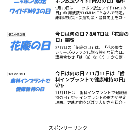
ポン放送ワイドFM93の日」📻✨
9月30日は「ニッポン放送ワイドFM93の
日」📻 周波数93.0MHzにちなんで制定。
難聴取対策・災害対策・音質向上を兼ね
備えたFM補完放送の魅力と楽しみ方を紹
介。
今日は何の日？8月7日は「花慶の
個別の記念日
日」🎰🌸
8月7日の「花慶の日」は、「花の慶次」
シリーズのファンに贈る特別な記念日。
語呂合わせ「は（8）な（7）」から誕生
し、パチンコと原作の魅力を再確認する
日です。
今日は何の日？11月11日は「歯
個別の記念日
科インプラントで健康維持の日」
🦷✨
11月11日は「歯科インプラントで健康維
持の日」🦷✨ インプラントの魅力や制定
理由、健康寿命を延ばす大切さを紹介。
歯や食べる力の大切さを考えるきっかけ
に。
スポンサーリンク