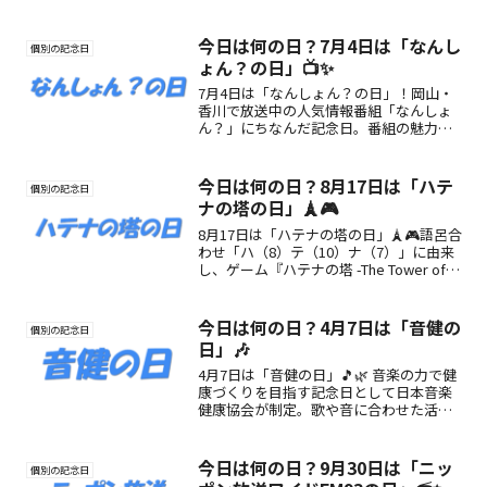
今日は何の日？7月4日は「なんし
個別の記念日
ょん？の日」📺✨
7月4日は「なんしょん？の日」！岡山・
香川で放送中の人気情報番組「なんしょ
ん？」にちなんだ記念日。番組の魅力や
楽しみ方を紹介📺✨
今日は何の日？8月17日は「ハテ
個別の記念日
ナの塔の日」🗼🎮
8月17日は「ハテナの塔の日」🗼🎮語呂合
わせ「ハ（8）テ（10）ナ（7）」に由来
し、ゲーム『ハテナの塔 -The Tower of
Children-』の世界観と魅力を楽しむ記念
日。プレイヤー同士の交流や創作活動に
もおすすめ！
今日は何の日？4月7日は「音健の
個別の記念日
日」🎶
4月7日は「音健の日」🎵🌿 音楽の力で健
康づくりを目指す記念日として日本音楽
健康協会が制定。歌や音に合わせた活動
が心と体にやさしく働きかけ、すべての
世代の笑顔と元気をサポートします。
今日は何の日？9月30日は「ニッ
個別の記念日