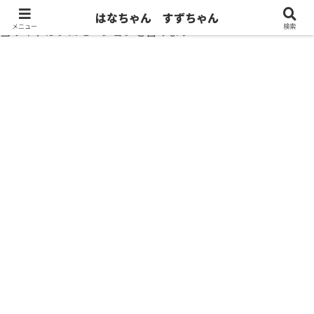
はなちゃん すずちゃん
メニュー
検索
当サイトはプロモーションを含みます