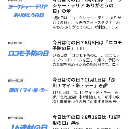
個別の記念日
シャー・テリア ありがとうの
日」🐶💖
8月6日は「ヨークシャー・テリア ありが
とうの日」。犬専門フォトスタジオ「わ
んわん ありがとうの日」が制定。FCIスタ
ンダード番号No.86に由来する記念日で、
ヨーキーへの感謝や魅力、楽しみ方を紹
介します。
今日は何の日？6月5日は「ロコモ
個別の記念日
予防の日」🚶‍♀️✨
6月5日は「ロコモ予防の日」。ロコモテ
ィブシンドロームを正しく知り、予防へ
の意識を高めるための記念日です。ロコ
モの基礎知識から楽しみ方まで、健康寿
命を守るヒントが満載！
今日は何の日？11月1日は「深
個別の記念日
川！マイ・米・デー」🍚🌾
11月1日は「深川！マイ・米・デー」🍚
🌾。北海道深川市が制定した、新米の収
穫と農業まつりの日に由来する記念日で
す。深川産のお米の魅力や楽しみ方、農
家への感謝を込めた意義を紹介します。
今日は何の日？8月16日は「16連
個別の記念日
射の日」🎮✨