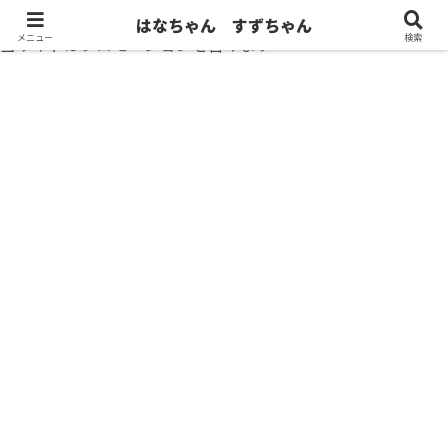
はなちゃん すずちゃん
メニュー
検索
当サイトはプロモーションを含みます