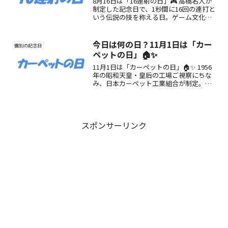
8月16日は「16連射の日」🎮 高橋名人が
制定した記念日で、1秒間に16回の連打と
いう伝説の技を称える日。ゲーム文化の
歴史を振り返り、当時の熱狂を思い出す
きっかけに！
今日は何の日？11月1日は「カー
個別の記念日
ペットの日」🏠✨
11月1日は「カーペットの日」🏠✨ 1956
年の昭和天皇・皇后の工場ご視察にちな
み、日本カーペット工業組合が制定。カ
ーペットの魅力や楽しみ方を紹介しま
す。
スポンサーリンク