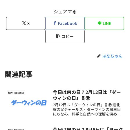
シェアする
X
Facebook
LINE
コピー
はなちゃん
関連記事
今日は何の日？2月12日は「ダー
個別の記念日
ウィンの日」🧬🌍
2月12日は「ダーウィンの日」🧬🌍 進化
論の父チャールズ・ダーウィンの誕生日
にちなみ、科学と自然への理解を深める
国際的な記念日。探究心を育む一日を。
今日は何の日？8月6日は「ヨーク