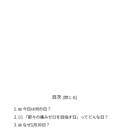
目次
📅 今日は何の日？
💆‍♀️ 「節々の痛みゼロを目指す日」ってどんな日？
📅 なぜ1月30日？