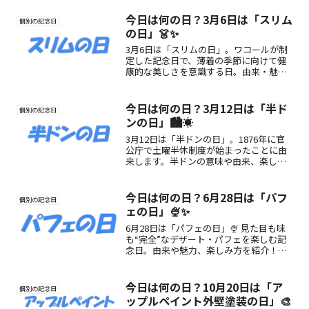
🍂🌞
今日は何の日？3月6日は「スリム
個別の記念日
の日」👗✨
3月6日は「スリムの日」。ワコールが制
定した記念日で、薄着の季節に向けて健
康的な美しさを意識する日。由来・魅
力・楽しみ方をわかりやすく紹介しま
す。
今日は何の日？3月12日は「半ド
個別の記念日
ンの日」🏙️☀️
3月12日は「半ドンの日」。1876年に官
公庁で土曜半休制度が始まったことに由
来します。半ドンの意味や由来、楽しみ
方をわかりやすく紹介し、現代の暮らし
に生かせる“ゆとり時間”のヒントをお届
けします。
今日は何の日？6月28日は「パフ
個別の記念日
ェの日」🍨✨
6月28日は「パフェの日」🍨 見た目も味
も“完全”なデザート・パフェを楽しむ記
念日。由来や魅力、楽しみ方を紹介！甘
い時間をもっと楽しく♪
今日は何の日？10月20日は「ア
個別の記念日
ップルペイント外壁塗装の日」🎨