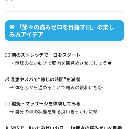
🌸 「節々の痛みゼロを目指す日」の楽し
み方アイデア
🧘‍♀️ 朝のストレッチで一日をスタート
→ 無理のない動きで筋肉を目覚めさせましょう☀️
🛁 温泉やスパで“癒しの時間”を満喫
→ 体を芯から温めることで痛みの緩和にも◎
💆‍♂️ 鍼灸・マッサージを体験してみる
→ 自分の体の状態を知る良いきっかけに🩶
📱 SNSで「#いたみゼロの日」「#節々の痛みゼロを目指