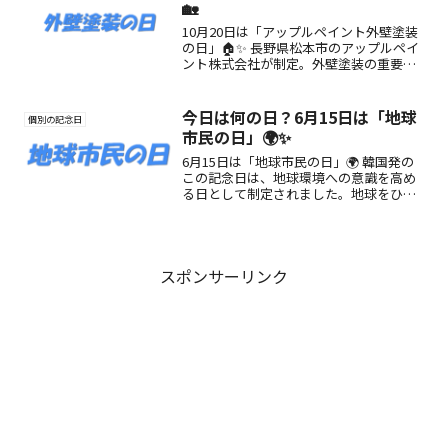
🏡
10月20日は「アップルペイント外壁塗装
の日」🏠✨ 長野県松本市のアップルペイ
ント株式会社が制定。外壁塗装の重要性
を知り、住まいを守る大切さを再確認す
る記念日です。
今日は何の日？6月15日は「地球
個別の記念日
市民の日」🌍✨
6月15日は「地球市民の日」🌍 韓国発の
この記念日は、地球環境への意識を高め
る日として制定されました。地球をひと
つの家と捉え、自然と共生する意識を育
みましょう。クリーンアップ活動やエコ
習慣など、今日から始められる行動をご
紹介！
スポンサーリンク