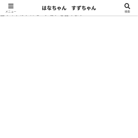
はなちゃん すずちゃん
メニュー
検索
当サイトはプロモーションを含みます