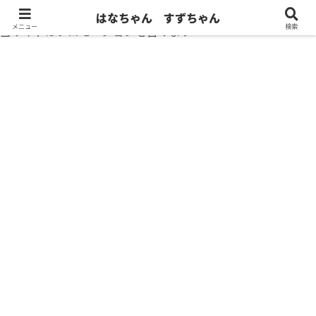
はなちゃん すずちゃん
メニュー
検索
当サイトはプロモーションを含みます