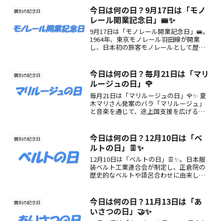
の魂を感じよう！
今日は何の日？9月17日は「モノ
個別の記念日
レール開業記念日」🚝✨
9月17日は「モノレール開業記念日」🚝。
1964年、東京モノレール羽田線が開業
し、日本初の旅客モノレールとして歴史
を刻みました。空港アクセスや景色を楽
しむ特別な日に。
今日は何の日？毎月21日は「マリ
個別の記念日
ルージュの日」🌹
毎月21日は「マリルージュの日」🌹✨ 夏
木マリさん発案のバラ「マリルージュ」
と音楽を通じて、途上国支援を広げる記
念日。花と支援がつながる素敵なプロジ
ェクトを紹介します！
今日は何の日？12月10日は「ベ
個別の記念日
ルトの日」👖✨
12月10日は「ベルトの日」👖✨。日本服
装ベルト工業連合会が制定し、正倉院の
歴史的なベルトや語呂合わせに由来しま
す。実用性とファッション性を兼ね備え
たベルトの魅力や楽しみ方を紹介！
今日は何の日？11月13日は「あ
個別の記念日
いさつの日」🤝✨