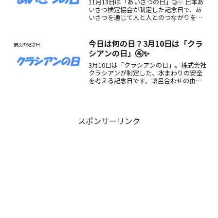
11月13日は「あいさつの日」🤝✨ 日本あ
いさつ検定協会が制定した記念日で、あ
いさつを通じて人と人とのつながりを深
める日。笑顔と優しさを広げる習慣を見
直してみませんか？
今日は何の日？3月10日は「クラ
個別の記念日
シアンの日」🚰✨
3月10日は「クラシアンの日」。株式会社
クラシアンが制定した、水まわりの安全
を考える記念日です。語呂合わせの由
来、企業情報、魅力、活用法などをわか
りやすく紹介します。
スポンサーリンク