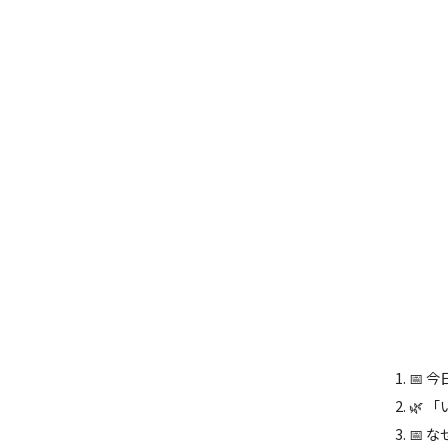
📅 
🌿 
📅 