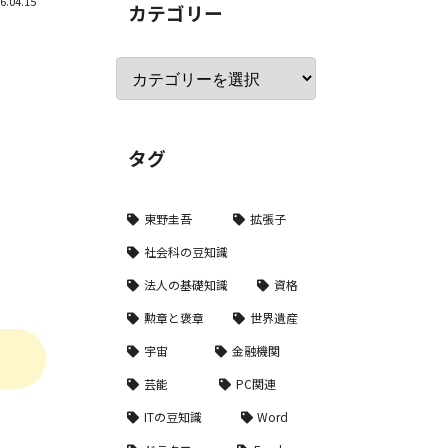
6.04.15
カテゴリー
タグ
東野圭吾
拡張子
社会科の豆知識
法人の基礎知識
資格
勲章と褒章
世界遺産
宇宙
金融機関
芸能
PC関連
ITの豆知識
Word