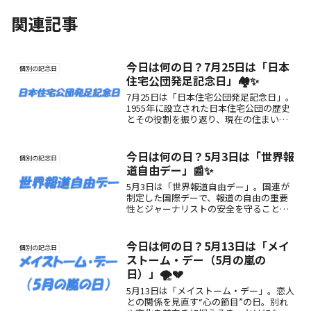
関連記事
今日は何の日？7月25日は「日本
個別の記念日
住宅公団発足記念日」🏘️✨
7月25日は「日本住宅公団発足記念日」。
1955年に設立された日本住宅公団の歴史
とその役割を振り返り、現在の住まいと
暮らしの礎を見つめ直す一日です。
今日は何の日？5月3日は「世界報
個別の記念日
道自由デー」📰✨
5月3日は「世界報道自由デー」。国連が
制定した国際デーで、報道の自由の重要
性とジャーナリストの安全を守ることを
世界に呼びかける日。情報の自由と表現
の権利を考える大切な機会です。
今日は何の日？5月13日は「メイ
個別の記念日
ストーム・デー（5月の嵐の
日）」🌪️💔
5月13日は「メイストーム・デー」。恋人
との関係を見直す“心の節目”の日。別れ