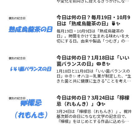
や変化を前向きに捉えるきっかけになる
記念日です。
今日は何の日？毎月19日・10月9
個別の記念日
日は「熟成烏龍茶の日」🍵✨
毎月19日・10月9日は「熟成烏龍茶の
日」。時間をかけて生まれる味わいを大
切にする日。由来や製品「つむぎ」の魅
力、楽しみ方までわかりやすく紹介。
今日は何の日？1月18日は「いい
個別の記念日
菌バランスの日」🦠🥛✨
1月18日と11月8日は「いい菌バランスの
日」🦠🥛✨ オハヨー乳業が制定した、“生
きた菌と共に健康に生きる”ことを考える
日。ヨーグルトや発酵食品で体の中から
整えよう🌿
今日は何の日？3月24日は「檸檬
個別の記念日
忌（れもんき）」🍋✨
3月24日は「檸檬忌（れもんき）」。梶井
基次郎の命日にちなむ文学の記念日で、
『檸檬』をはじめとする作品に込められ
た感性を味わう日です。記念日の背景や
作品の魅力、楽しみ方をわかりやすく紹
介します。