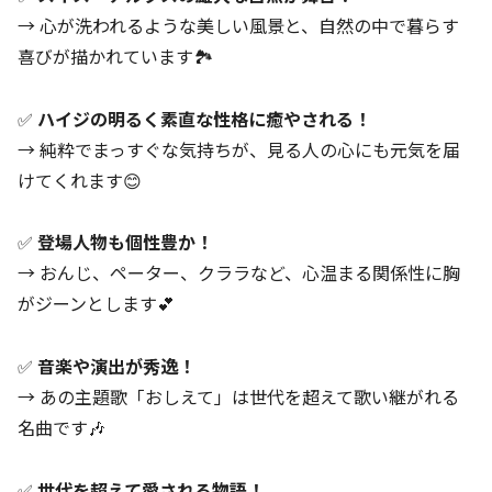
→ 心が洗われるような美しい風景と、自然の中で暮らす
喜びが描かれています🏞️
✅
ハイジの明るく素直な性格に癒やされる！
→ 純粋でまっすぐな気持ちが、見る人の心にも元気を届
けてくれます😊
✅
登場人物も個性豊か！
→ おんじ、ペーター、クララなど、心温まる関係性に胸
がジーンとします💕
✅
音楽や演出が秀逸！
→ あの主題歌「おしえて」は世代を超えて歌い継がれる
名曲です🎶
✅
世代を超えて愛される物語！