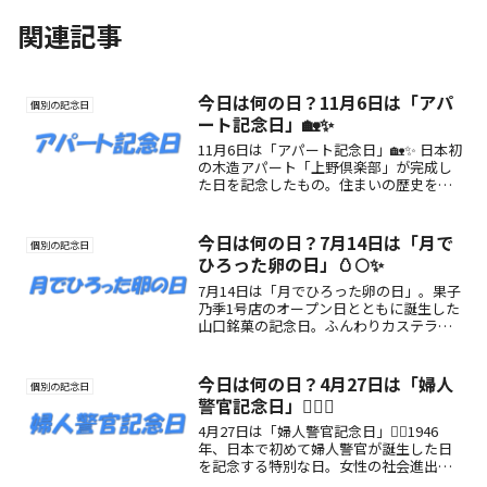
関連記事
今日は何の日？11月6日は「アパ
個別の記念日
ート記念日」🏡✨
11月6日は「アパート記念日」🏡✨ 日本初
の木造アパート「上野倶楽部」が完成し
た日を記念したもの。住まいの歴史を振
り返り、自分の暮らしを見直すきっかけ
にしてみませんか？
今日は何の日？7月14日は「月で
個別の記念日
ひろった卵の日」🥚🌕✨
7月14日は「月でひろった卵の日」。果子
乃季1号店のオープン日とともに誕生した
山口銘菓の記念日。ふんわりカステラと
とろけるクリームの魅力や楽しみ方をご
紹介。
今日は何の日？4月27日は「婦人
個別の記念日
警官記念日」👮‍♀️✨
4月27日は「婦人警官記念日」👮‍♀️1946
年、日本で初めて婦人警官が誕生した日
を記念する特別な日。女性の社会進出の
歴史や、現代における女性警察官の活躍