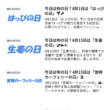
に思いを馳せながら、感謝と尊敬の気持
ちを深めましょう。
今日は何の日？8月1日は「はっぴ
個別の記念日
の日」👘🎉
8月1日は「はっぴの日」👘🎉 日本の伝統
衣装“はっぴ”の魅力を発信する記念日。
お祭りだけでなく、応援やファッション
にも使える“着る文化”を楽しもう！
今日は何の日？6月15日は「生姜
個別の記念日
の日」🌿🫚✨
6月15日は「生姜の日」。料理や健康で大
活躍の“生姜”に感謝を伝える日です。記
念日の由来や生姜の魅力、楽しみ方をわ
かりやすくご紹介します！
今日は何の日？4月15日は「宮崎
個別の記念日
カーフェリーの日」🚢
4月15日は「宮崎カーフェリーの日」⛴✨
宮崎と神戸を結ぶ長距離フェリー「フェ
リーたかちほ」の就航を記念し、海の道
に感謝を捧げる記念日です。