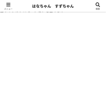
はなちゃん すずちゃん
メニュー
検索
当サイトはプロモーションを含みます