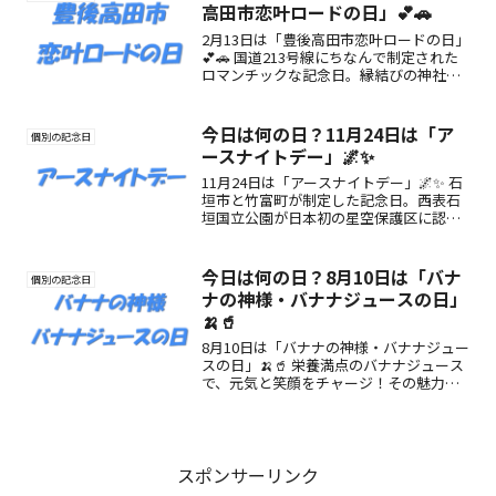
高田市恋叶ロードの日」💕🚗
2月13日は「豊後高田市恋叶ロードの日」
💕🚗 国道213号線にちなんで制定された
ロマンチックな記念日。縁結びの神社や
夕陽スポットが並ぶ“恋が叶う道”で特別
なドライブを楽しもう🌅
今日は何の日？11月24日は「ア
個別の記念日
ースナイトデー」🌌✨
11月24日は「アースナイトデー」🌌✨ 石
垣市と竹富町が制定した記念日。西表石
垣国立公園が日本初の星空保護区に認定
されたことを記念し、星空や地球の夜空
環境を未来へ守り続ける意識を広める
日。
今日は何の日？8月10日は「バナ
個別の記念日
ナの神様・バナナジュースの日」
🍌🥤
8月10日は「バナナの神様・バナナジュー
スの日」🍌🥤 栄養満点のバナナジュース
で、元気と笑顔をチャージ！その魅力と
楽しみ方をご紹介。
スポンサーリンク