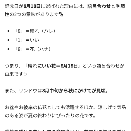
記念日が
8月18日
に選ばれた理由には、
語呂合わせ
と
季節
性
の2つの意味があります🔢
「8」＝晴れ（ハレ）
「1」＝いい
「8」＝花（ハナ）
つまり、「
晴れにいい花＝8月18日
」という語呂合わせが
由来です✨
また、リンドウは
8月中旬から秋にかけてが見頃
。
お盆やお彼岸の仏花としても活躍するほか、涼しげで気品
のある姿が夏の終わりにぴったりの花です。