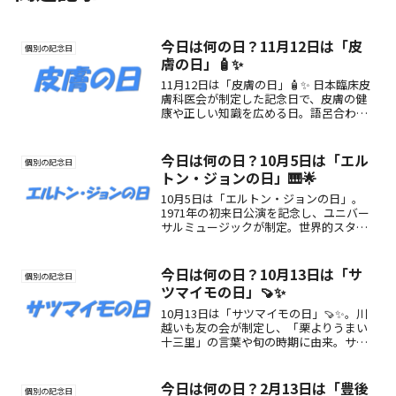
今日は何の日？11月12日は「皮
個別の記念日
膚の日」🧴✨
11月12日は「皮膚の日」🧴✨ 日本臨床皮
膚科医会が制定した記念日で、皮膚の健
康や正しい知識を広める日。語呂合わせ
「いいひふ」から生まれたこの日をきっ
かけに、スキンケアや生活習慣を見直し
てみましょう。
今日は何の日？10月5日は「エル
個別の記念日
トン・ジョンの日」🎹🌟
10月5日は「エルトン・ジョンの日」。
1971年の初来日公演を記念し、ユニバー
サルミュージックが制定。世界的スター
の魅力や楽しみ方をご紹介！
今日は何の日？10月13日は「サ
個別の記念日
ツマイモの日」🍠✨
10月13日は「サツマイモの日」🍠✨。川
越いも友の会が制定し、「栗よりうまい
十三里」の言葉や旬の時期に由来。サツ
マイモの魅力や楽しみ方を紹介します。
今日は何の日？2月13日は「豊後
個別の記念日