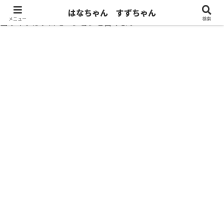
はなちゃん すずちゃん
メニュー
検索
当サイトはプロモーションを含みます