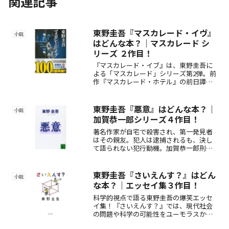
関連記事
東野圭吾『マスカレード・イヴ』
小説
はどんな本？｜マスカレード シ
リーズ ２作目！
『マスカレード・イブ』は、東野圭吾に
よる「マスカレード」シリーズ第2弾。前
作『マスカレード・ホテル』の前日譚と
して、新田浩介と山岸尚美が出会う前の
物語を描く。仮面に隠された真実を暴く
連作短編集。
東野圭吾『悪意』はどんな本？｜
小説
加賀恭一郎シリーズ４作目！
著名作家が自宅で殺害され、第一発見者
はその親友。犯人は逮捕されるも、決し
て語られない犯行動機。加賀恭一郎刑事
が迫る「悪意」の正体とは？心理戦と衝
撃の結末が光る、東野圭吾の傑作ミステ
リー。
東野圭吾『さいえんす？』はどん
小説
な本？｜エッセイ集３作目！
科学的視点で語る東野圭吾の爆笑エッセ
イ集！『さいえんす？』では、現代社会
の問題や科学の可能性をユーモラスかつ
鋭く考察。科学好きや東野ファン必見の