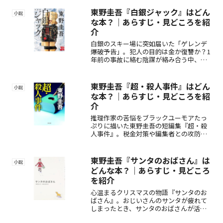
一冊！
東野圭吾『白銀ジャック』はどん
小説
な本？｜あらすじ・見どころを紹
介
白銀のスキー場に突如届いた「ゲレンデ
爆破予告」。犯人の目的は金か復讐か？1
年前の事故に絡む陰謀が絡み合う中、索
道部マネージャーとパトロール隊が真相
に迫る。東野圭吾による緊迫のサスペン
ス小説。
東野圭吾『超・殺人事件』はどん
小説
な本？｜あらすじ・見どころを紹
介
推理作家の苦悩をブラックユーモアたっ
ぷりに描いた東野圭吾の短編集『超・殺
人事件』。税金対策や編集者との攻防、
書評のジレンマなど、8編の奇想天外な物
語が展開。笑いとミステリーが融合した
異色の作品集で、出版業界の裏側や作家
東野圭吾『サンタのおばさん』は
小説
の苦悩を痛快に楽しめます。
どんな本？｜あらすじ・見どころ
を紹介
心温まるクリスマスの物語『サンタのお
ばさん』。おじいさんのサンタが疲れて
しまったとき、サンタのおばさんが活躍
します。プレゼントを届ける途中で出会