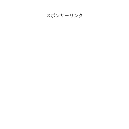
う動物たちや、困っている人々を助ける
優しいおばさん。ユーモアと感動が詰ま
ったストーリーと美しいイラストが、読
者をファンタジーの世界へ誘います。家
スポンサーリンク
族で楽しめる、ほっこりする絵本です。