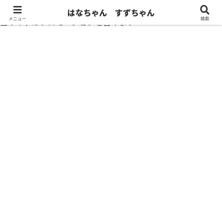
はなちゃん すずちゃん
メニュー
検索
当サイトはプロモーションを含みます