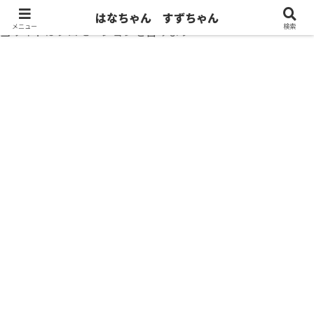
はなちゃん すずちゃん
メニュー
検索
当サイトはプロモーションを含みます