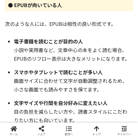
● EPUBが向いている人
次のような人には、EPUBは相性の良い形式です。
電子書籍を読むことが目的の人
小説や実用書など、文章中心の本をよく読む場合、
EPUBのリフロー表示は大きなメリットになります。
スマホやタブレットで読むことが多い人
画面サイズに合わせて文字が自動調整されるため、
小さな画面でも読みやすさを保てます。
文字サイズや行間を自分好みに変えたい人
目の負担を減らしたい方や、読書スタイルにこだわ
りたい方にも向いています。
特定の電子書店に縛られたくない人
ホーム
シェア
目次へ
トップ
サイドバー