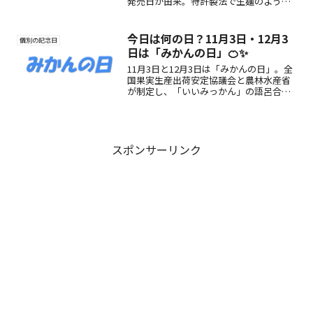
発売日が由来。特許製法で生麺のような
食感を実現した袋麺の魅力と楽しみ方を
ご紹介します。
今日は何の日？11月3日・12月3
個別の記念日
日は「みかんの日」🍊✨
11月3日と12月3日は「みかんの日」。全
国果実生産出荷安定協議会と農林水産省
が制定し、「いいみっかん」の語呂合わ
せと旬の季節にちなみます。冬の定番フ
ルーツ・みかんの魅力や楽しみ方をご紹
介。
スポンサーリンク