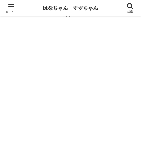
はなちゃん すずちゃん
メニュー
検索
当サイトはプロモーションを含みます