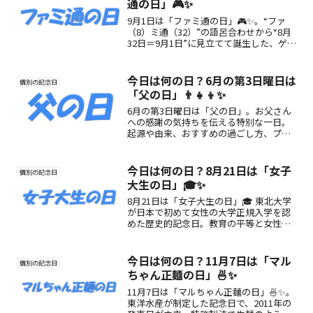
通の日」🎮✨
9月1日は「ファミ通の日」🎮✨。“ファ
（8）ミ通（32）”の語呂合わせから“8月
32日＝9月1日”に見立てて誕生した、ゲー
ム情報誌『週刊ファミ通』の魅力を再発
見する記念日！
今日は何の日？6月の第3日曜日は
個別の記念日
「父の日」👨‍👧‍👦✨
6月の第3日曜日は「父の日」。お父さん
への感謝の気持ちを伝える特別な一日。
起源や由来、おすすめの過ごし方、プレ
ゼントアイデアまでたっぷりご紹介しま
す！
今日は何の日？8月21日は「女子
個別の記念日
大生の日」🎓✨
8月21日は「女子大生の日」🎓 東北大学
が日本で初めて女性の大学正規入学を認
めた歴史的記念日。教育の平等と女性の
学びの自由の象徴として、今に伝わるそ
の意義とは？
今日は何の日？11月7日は「マル
個別の記念日
ちゃん正麺の日」🍜✨
11月7日は「マルちゃん正麺の日」🍜✨。
東洋水産が制定した記念日で、2011年の