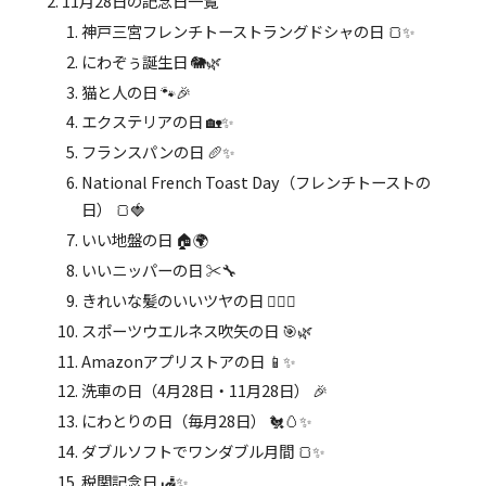
11月28日の記念日一覧
神戸三宮フレンチトーストラングドシャの日 🍞✨
にわぞぅ誕生日 🐘🌿
猫と人の日 🐾🎉
エクステリアの日 🏡✨
フランスパンの日 🥖✨
National French Toast Day（フレンチトーストの
日） 🍞🍓
いい地盤の日 🏠🌍
いいニッパーの日 ✂️🔧
きれいな髪のいいツヤの日 💇‍♀️✨
スポーツウエルネス吹矢の日 🎯🌿
Amazonアプリストアの日 📱✨
洗車の日（4月28日・11月28日） 🎉
にわとりの日（毎月28日） 🐔🥚✨
ダブルソフトでワンダブル月間 🍞✨
税関記念日 🛃✨