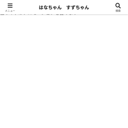
はなちゃん すずちゃん
メニュー
検索
当サイトはプロモーションを含みます