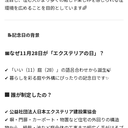
環境を広めることを目的としています🌈
📝記念日の背景
📅なぜ11月28日が「エクステリアの日」？
✔ 「いい（11）庭（28）」の語呂合わせから誕生🍃
✔ 暮らしを彩る庭や外構にぴったりの記念日です✨
🏢 誰が制定したの？
✔
公益社団法人日本エクステリア建設業協会
✔ 塀・門扉・カーポート・物置など住宅の外回りの構造
物から、植栽・池など庭全体の工事まで幅広く手がけるプ