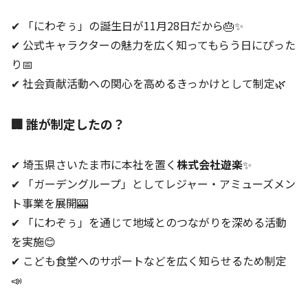
✔ 「にわぞぅ」の誕生日が11月28日だから🎂✨
✔ 公式キャラクターの魅力を広く知ってもらう日にぴった
り📅
✔ 社会貢献活動への関心を高めるきっかけとして制定🌿
🏢 誰が制定したの？
✔ 埼玉県さいたま市に本社を置く
株式会社遊楽
✨
✔ 「ガーデングループ」としてレジャー・アミューズメン
ト事業を展開🎰
✔ 「にわぞぅ」を通じて地域とのつながりを深める活動
を実施😊
✔ こども食堂へのサポートなどを広く知らせるため制定
📣