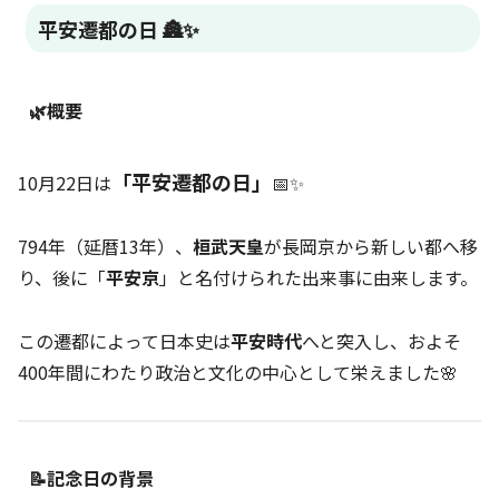
平安遷都の日 🏯✨
🌿概要
「平安遷都の日」
10月22日は
📅✨
794年（延暦13年）、
桓武天皇
が長岡京から新しい都へ移
り、後に「
平安京
」と名付けられた出来事に由来します。
この遷都によって日本史は
平安時代
へと突入し、およそ
400年間にわたり政治と文化の中心として栄えました🌸
📝記念日の背景