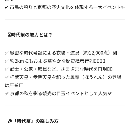
✔ 市民の誇りと京都の歴史文化を体現する一大イベント✨
⏳時代祭の魅力とは？
✅ 緻密な時代考証による衣装・道具（約12,000点）🎽
✅ 約2kmにもおよぶ華やかな歴史絵巻行列🚶‍♂️🚶‍♀️
✅ 武士・公家・庶民など、さまざまな時代を再現💂‍♂️
✅ 桓武天皇・孝明天皇を祀った鳳輦（ほうれん）の登場
は圧巻⛩️
✅ 京都の秋を彩る観光の目玉イベントとして人気🌸
🎉「時代祭」の楽しみ方