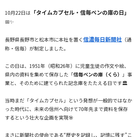
「タイムカプセル・信毎ペンの庫の日」
10月22日は
📅✨
信濃毎日新聞社
長野県長野市と松本市に本社を置く
（通
称・信毎）が制定しました。
この日は、1951年（昭和26年）に児童生徒の作文や絵、
県内の資料を集めて保存した「
信毎ペンの庫（くら）
」事
業と、そのために建てられた記念庫をたたえる日です🏛️
当時まだ「タイムカプセル」という発想が一般的ではなか
った時代に、未来の信州へ向けて70年先まで資料を保存
するという壮大な企画を実現🎯
まさに新聞社の使命である“歴史を記録し、記憶に残す”こ