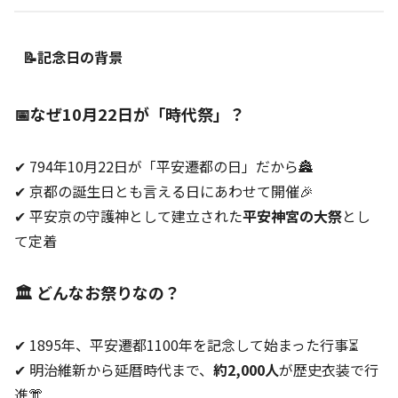
📝記念日の背景
📅なぜ10月22日が「時代祭」？
✔ 794年10月22日が「平安遷都の日」だから🏯
✔ 京都の誕生日とも言える日にあわせて開催🎉
✔ 平安京の守護神として建立された
平安神宮の大祭
とし
て定着
🏛️ どんなお祭りなの？
✔ 1895年、平安遷都1100年を記念して始まった行事⏳
✔ 明治維新から延暦時代まで、
約2,000人
が歴史衣装で行
進👘