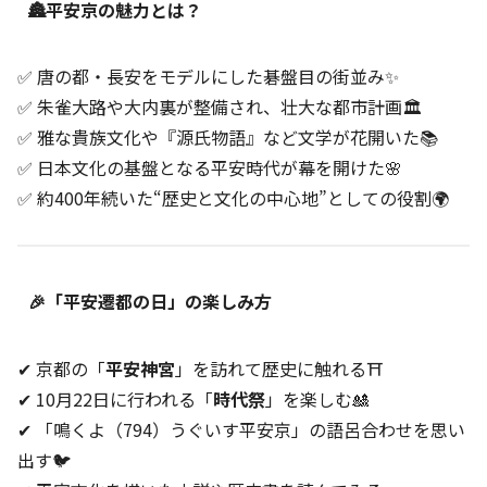
🏯平安京の魅力とは？
✅ 唐の都・長安をモデルにした碁盤目の街並み✨
✅ 朱雀大路や大内裏が整備され、壮大な都市計画🏛️
✅ 雅な貴族文化や『源氏物語』など文学が花開いた📚
✅ 日本文化の基盤となる平安時代が幕を開けた🌸
✅ 約400年続いた“歴史と文化の中心地”としての役割🌍
🎉「平安遷都の日」の楽しみ方
✔ 京都の「
平安神宮
」を訪れて歴史に触れる⛩️
✔ 10月22日に行われる「
時代祭
」を楽しむ🎎
✔ 「鳴くよ（794）うぐいす平安京」の語呂合わせを思い
出す🐦