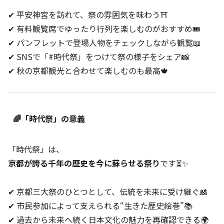
✔ 平安神宮を訪れて、祭の雰囲気を味わう⛩️
✔ 有料観覧席でゆったり行列を楽しむのがおすすめ🎟️
✔ パンフレットで登場人物をチェックしながら観覧📖
✔ SNSで「#時代祭」をつけて祭の様子をシェア📸
✔ 秋の京都観光と合わせて楽しむのも最高🍁
🌈「時代祭」の意義
「時代祭」は、
京都が誇る千年の歴史を今に蘇らせる祭り
です⏳✨
✔ 京都三大祭のひとつとして、伝統を未来に受け継ぐ🎎
✔ 市民参加によって支えられる“生きた歴史絵巻”📚
✔ 過去から未来へ続く日本文化の魅力を再確認できる🌍