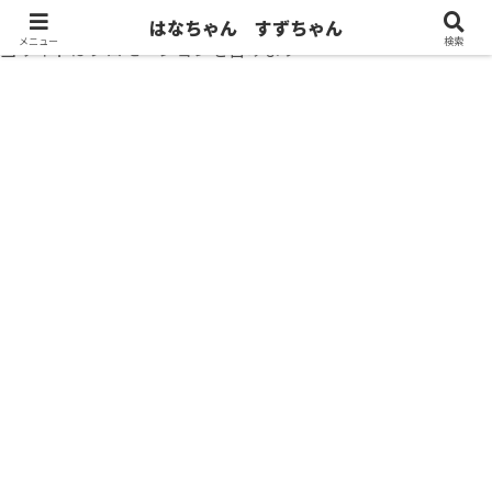
はなちゃん すずちゃん
メニュー
検索
当サイトはプロモーションを含みます