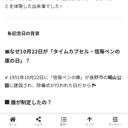
とを体現した出来事でした✨
📝記念日の背景
📅なぜ10月22日が「タイムカプセル・信毎ペンの
庫の日」？
✔ 1951年10月22日に「信毎ペンの庫」が長野市の
城山公
園
に建設され、除幕式が行われた日だから🏞️
🏢 誰が制定したの？
✔ 制定者は信濃毎日新聞社（信毎）📰
ホーム
シェア
目次へ
トップ
サイドバー
✔ 「信毎ペンの庫」事業を記念し、未来へつなぐ新聞社