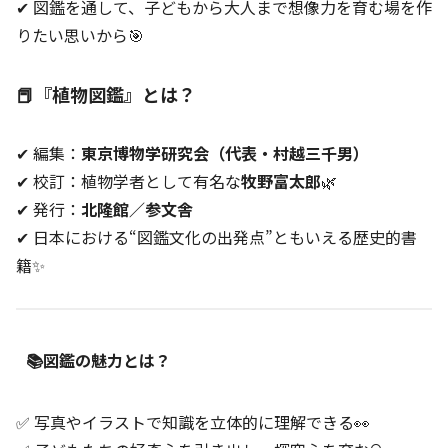
✔ 図鑑を通して、子どもから大人まで想像力を育む場を作
りたい思いから🎯
📕『植物図鑑』とは？
✔ 編集：
東京博物学研究会（代表・村越三千男）
✔ 校訂：植物学者として有名な
牧野富太郎
🌿
✔ 発行：
北隆館／参文舎
✔ 日本における“図鑑文化の出発点”ともいえる歴史的書
籍✨
📚図鑑の魅力とは？
✅ 写真やイラストで知識を立体的に理解できる👀