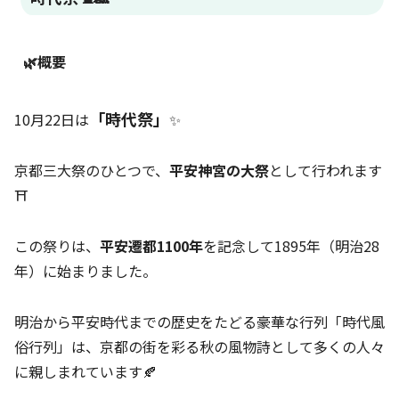
🌿概要
「時代祭」
10月22日は
✨
京都三大祭のひとつで、
平安神宮の大祭
として行われます
⛩️
この祭りは、
平安遷都1100年
を記念して1895年（明治28
年）に始まりました。
明治から平安時代までの歴史をたどる豪華な行列「時代風
俗行列」は、京都の街を彩る秋の風物詩として多くの人々
に親しまれています🍂