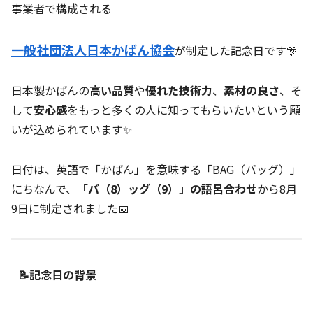
事業者で構成される
一般社団法人日本かばん協会
が制定した記念日です🎊
日本製かばんの
高い品質
や
優れた技術力
、
素材の良さ
、そ
して
安心感
をもっと多くの人に知ってもらいたいという願
いが込められています✨
日付は、英語で「かばん」を意味する「BAG（バッグ）」
にちなんで、
「バ（8）ッグ（9）」の語呂合わせ
から8月
9日に制定されました📅
📝記念日の背景