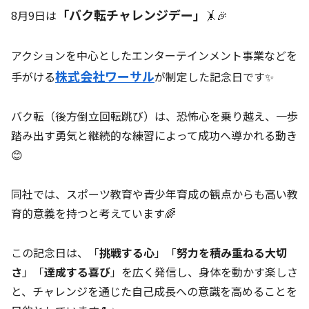
「バク転チャレンジデー」
8月9日は
🤸🎉
アクションを中心としたエンターテインメント事業などを
株式会社ワーサル
手がける
が制定した記念日です✨
バク転（後方倒立回転跳び）は、恐怖心を乗り越え、一歩
踏み出す勇気と継続的な練習によって成功へ導かれる動き
😊
同社では、スポーツ教育や青少年育成の観点からも高い教
育的意義を持つと考えています🌈
この記念日は、「
挑戦する心
」「
努力を積み重ねる大切
さ
」「
達成する喜び
」を広く発信し、身体を動かす楽しさ
と、チャレンジを通じた自己成長への意識を高めることを