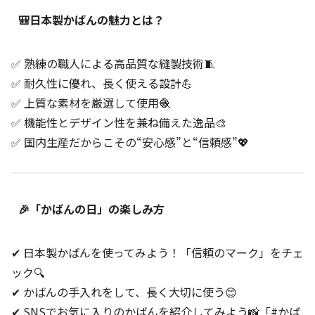
🎒日本製かばんの魅力とは？
✅ 熟練の職人による高品質な縫製技術🧵
✅ 耐久性に優れ、長く使える設計💪
✅ 上質な素材を厳選して使用🧶
✅ 機能性とデザイン性を兼ね備えた逸品🎨
✅ 国内生産だからこその“安心感”と“信頼感”💖
🎉「かばんの日」の楽しみ方
✔ 日本製かばんを使ってみよう！「信頼のマーク」をチェ
ック🔍
✔ かばんの手入れをして、長く大切に使う😊
✔ SNSでお気に入りのかばんを紹介してみよう📸「#かば