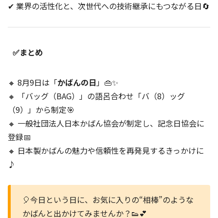
✔ 業界の活性化と、次世代への技術継承にもつながる日🔄
✅まとめ
🔸 8月9日は「
かばんの日
」👜✨
🔸 「バッグ（BAG）」の語呂合わせ「バ（8）ッグ
（9）」から制定🎯
🔸 一般社団法人日本かばん協会が制定し、記念日協会に
登録📅
🔸 日本製かばんの魅力や信頼性を再発見するきっかけに
♪
🎈今日という日に、お気に入りの“相棒”のような
かばんと出かけてみませんか？👟💕