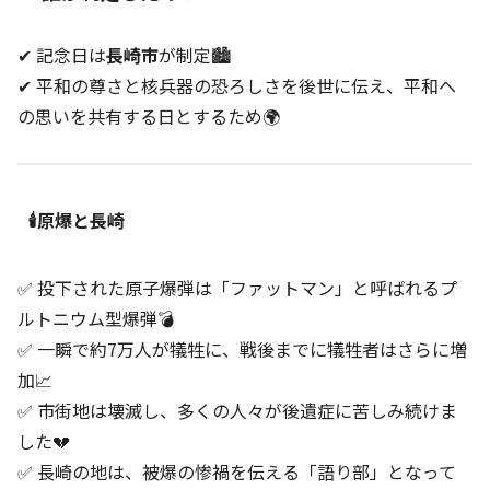
✔ 記念日は
長崎市
が制定🏙️
✔ 平和の尊さと核兵器の恐ろしさを後世に伝え、平和へ
の思いを共有する日とするため🌍
🕯️原爆と長崎
✅ 投下された原子爆弾は「ファットマン」と呼ばれるプ
ルトニウム型爆弾💣
✅ 一瞬で約7万人が犠牲に、戦後までに犠牲者はさらに増
加📈
✅ 市街地は壊滅し、多くの人々が後遺症に苦しみ続けま
した💔
✅ 長崎の地は、被爆の惨禍を伝える「語り部」となって