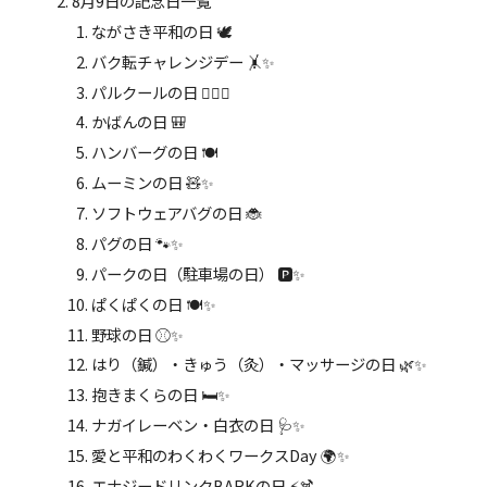
8月9日の記念日一覧
ながさき平和の日 🕊️
バク転チャレンジデー 🤸✨
パルクールの日 🏃‍♂️✨
かばんの日 🎒
ハンバーグの日 🍽️
ムーミンの日 🧸✨
ソフトウェアバグの日 🐞
パグの日 🐾✨
パークの日（駐車場の日） 🅿️✨
ぱくぱくの日 🍽️✨
野球の日 ⚾️✨
はり（鍼）・きゅう（灸）・マッサージの日 🌿✨
抱きまくらの日 🛏️✨
ナガイレーベン・白衣の日 🩺✨
愛と平和のわくわくワークスDay 🌍✨
エナジードリンクBARKの日 ⚡️🍹