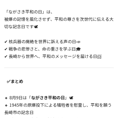
「ながさき平和の日」は、
被爆の記憶を風化させず、平和の尊さを次世代に伝える大
切な記念日です🕊️
✔ 核兵器の廃絶を世界に訴える声の日📣
✔ 戦争の悲惨さと、命の重さを学ぶ日🎓
✔ 長崎から世界へ、平和のメッセージを届ける日📨
✅まとめ
🔸 8月9日は「
ながさき平和の日
」🕊️
🔸 1945年の原爆投下による犠牲者を慰霊し、平和を願う
長崎市の記念日