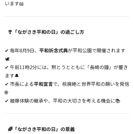
います📖
🎐「ながさき平和の日」の過ごし方
✔ 毎年8月9日、
平和祈念式典
が平和公園で開催されます
🕊️
✔ 午前11時2分には、黙とうとともに「長崎の鐘」が響き
ます🔔
✔ 市長による
平和宣言
で、核廃絶と世界平和の願いを発信
🌐
✔ 被爆体験の継承や、平和の大切さを考える機会に📚
🌈「ながさき平和の日」の意義