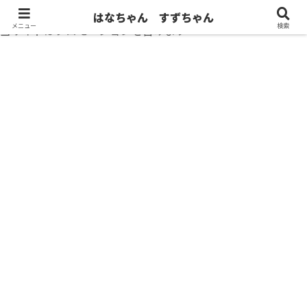
はなちゃん すずちゃん
メニュー
検索
当サイトはプロモーションを含みます