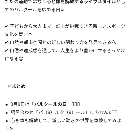
ただの運動ではなく
心と体を解放するライフスタイル
とし
てのパルクールを広める日💫
✔ 子どもから大人まで、誰もが挑戦できる新しいスポーツ
文化を育む🌱
✔ 自然や都市空間との新しい関わり方を発見できる🔍
✔ 自信や達成感を通して、人生をより豊かにするきっかけ
になる😊
✅まとめ
🔸 8月9日は「
パルクールの日
」🏃‍♂️✨
🔸 語呂合わせ「パ（8）ルク（9）ール」にちなんだ日
🔸 心も体も解放して、新しい動きの世界を体験してみよ
う🎯