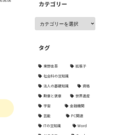
6.06.06
カテゴリー
タグ
東野圭吾
拡張子
社会科の豆知識
法人の基礎知識
資格
勲章と褒章
世界遺産
宇宙
金融機関
芸能
PC関連
ITの豆知識
Word