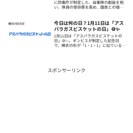
に防衛庁が制定した、自衛隊の創設を祝
い、隊員の使命感を高め、国民との理解
を深める記念日です。観閲式や音楽まつ
りなどの行事や、自衛隊の役割を紹介し
ます。
今日は何の日？1月11日は「アス
個別の記念日
パラガスビスケットの日」🍪✨
1月11日は「アスパラガスビスケットの
日」🍪✨。ギンビスが制定した記念日
で、棒状の形が「1・1・1」に似ているこ
とに由来。懐かしく香ばしい味わいで、
家族みんなの笑顔をつなぐロングセラー
お菓子です😊💛
スポンサーリンク