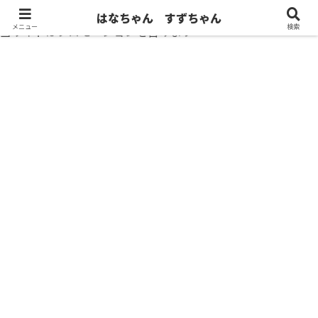
はなちゃん すずちゃん
メニュー
検索
当サイトはプロモーションを含みます