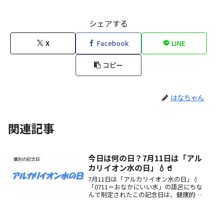
シェアする
X
Facebook
LINE
コピー
はなちゃん
関連記事
今日は何の日？7月11日は「アル
個別の記念日
カリイオン水の日」💧🥤
7月11日は「アルカリイオン水の日」💧
「0711＝おなかにいい水」の語呂にちな
んで制定されたこの記念日は、健康的な
水選びの大切さを伝える日。整水器やア
ルカリイオン水の魅力を知り、毎日の習