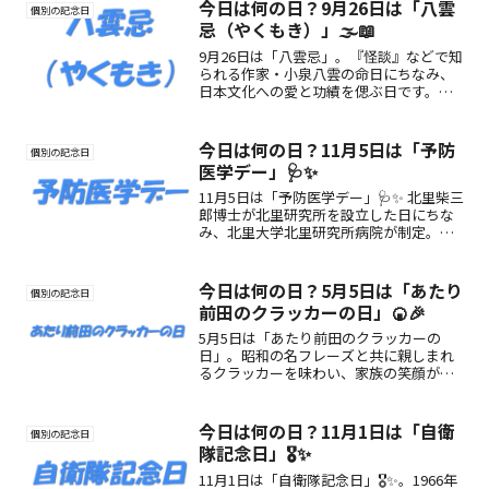
慣を見直すきっかけに。
今日は何の日？9月26日は「八雲
個別の記念日
忌（やくもき）」🌫️📖
9月26日は「八雲忌」。『怪談』などで知
られる作家・小泉八雲の命日にちなみ、
日本文化への愛と功績を偲ぶ日です。彼
の魅力や楽しみ方をご紹介。
今日は何の日？11月5日は「予防
個別の記念日
医学デー」🩺✨
11月5日は「予防医学デー」🩺✨ 北里柴三
郎博士が北里研究所を設立した日にちな
み、北里大学北里研究所病院が制定。病
気を未然に防ぐ「予防医学」を広め、健
康寿命を延ばすための記念日です。
今日は何の日？5月5日は「あたり
個別の記念日
前田のクラッカーの日」🍘🎉
5月5日は「あたり前田のクラッカーの
日」。昭和の名フレーズと共に親しまれ
るクラッカーを味わい、家族の笑顔が広
がる記念日です。
今日は何の日？11月1日は「自衛
個別の記念日
隊記念日」🎖️✨
11月1日は「自衛隊記念日」🎖️✨。1966年