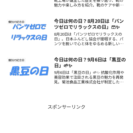
靴工場が誕生した歴史を振り返り、靴の
魅力や楽しみ方を紹介。靴のケアや新調
におすすめの日です。
今日は何の日？8月20日は「パン
個別の記念日
ツゼロでリラックスの日」🩳✨
8月20日は「パンツゼロでリラックスの
日」。日本ふんどし協会が提唱する、パ
ンツを脱いで心と体をゆるめる新しいリ
ラックス習慣を提案する記念日です。
今日は何の日？9月6日は「黒豆の
個別の記念日
日」🌱✨
9月6日は「黒豆の日」🌱✨ 抗酸化作用や
美容効果で注目される黒豆の魅力を再発
見。菊池食品工業株式会社が制定した、
体にうれしい健康食材の記念日です。
スポンサーリンク