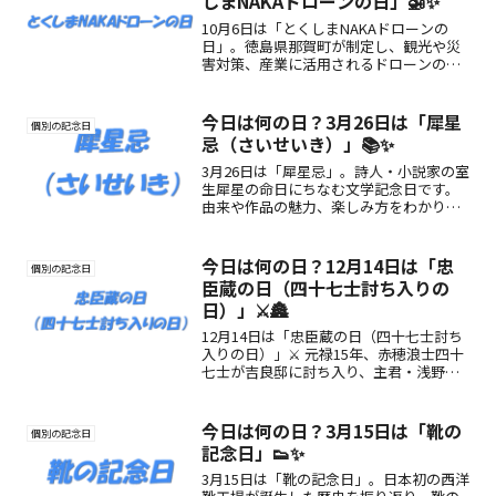
しまNAKAドローンの日」🚁✨
10月6日は「とくしまNAKAドローンの
日」。徳島県那賀町が制定し、観光や災
害対策、産業に活用されるドローンの魅
力を広める記念日です🚁🌿
今日は何の日？3月26日は「犀星
個別の記念日
忌（さいせいき）」📚✨
3月26日は「犀星忌」。詩人・小説家の室
生犀星の命日にちなむ文学記念日です。
由来や作品の魅力、楽しみ方をわかりや
すくまとめ、言葉の美しさに触れられる
記事です。
今日は何の日？12月14日は「忠
個別の記念日
臣蔵の日（四十七士討ち入りの
日）」⚔️🏯
12月14日は「忠臣蔵の日（四十七士討ち
入りの日）」⚔️ 元禄15年、赤穂浪士四十
七士が吉良邸に討ち入り、主君・浅野内
匠頭の仇を討った日。忠義と信念をたた
える日本文化の象徴的な記念日です。
今日は何の日？3月15日は「靴の
個別の記念日
記念日」👟✨
3月15日は「靴の記念日」。日本初の西洋