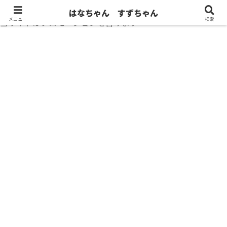
はなちゃん すずちゃん
メニュー
検索
当サイトはプロモーションを含みます