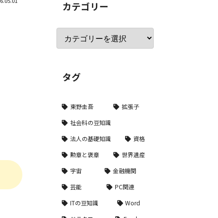
6.05.01
カテゴリー
タグ
東野圭吾
拡張子
社会科の豆知識
法人の基礎知識
資格
勲章と褒章
世界遺産
宇宙
金融機関
芸能
PC関連
ITの豆知識
Word