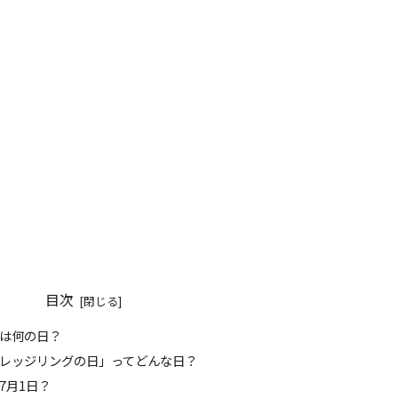
目次
今日は何の日？
「カレッジリングの日」ってどんな日？
ぜ7月1日？