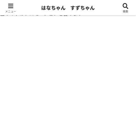
はなちゃん すずちゃん
メニュー
検索
当サイトはプロモーションを含みます