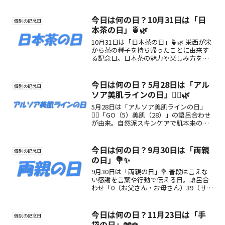
価値について紹介します。
今日は何の日？10月31日は「日
個別の記念日
本茶の日」🍵🌿
10月31日は「日本茶の日」🍵🌿 栄西が宋
から茶の種子を持ち帰ったことに由来す
る記念日。日本茶の魅力や楽しみ方を通
して、伝統文化と癒しの時間を再発見し
ましょう。
今日は何の日？5月28日は「アル
個別の記念日
ソア美肌ラインの日」💆‍♀️🌿
5月28日は「アルソア美肌ラインの日」
💆‍♀️「GO（5）美肌（28）」の語呂合わせ
が由来。自然派スキンケアで肌本来の美
しさを育む記念日として制定されまし
た。
今日は何の日？9月30日は「両親
個別の記念日
の日」💐✨
9月30日は「両親の日」💐 普段は言えな
い感謝を言葉や行動で伝える日。語呂合
わせ「0（お父さん・お母さん）39（サン
キュー）」が由来。家族の絆を深める過
ごし方や楽しみ方を紹介。
今日は何の日？11月23日は「手
個別の記念日
袋の日」🧤❄️