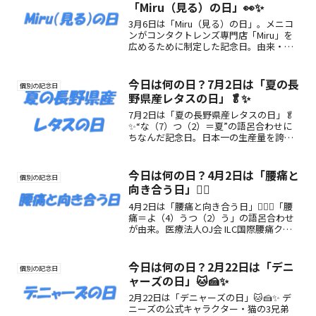
「Miru（見る）の日」👀✨
3月6日は「Miru（見る）の日」。メニコ
ンがコンタクトレンズ専門店「Miru」を
広めるために制定した記念日。由来・魅
力・楽しみ方を紹介し、視生活を見直す
きっかけを届けます。
今日は何の日？7月2日は「夏の長
個別の記念日
野県産レタスの日」🥬✨
7月2日は「夏の長野県産レタスの日」🥬
✨“な（7）つ（2）＝夏”の語呂合わせに
ちなんだ記念日。日本一の生産量を誇る
長野県のシャキシャキレタスで、夏の食
卓をもっとおいしく楽しもう！
今日は何の日？4月2日は「腰痛と
個別の記念日
向き合う日」🧘‍♂️
4月2日は「腰痛と向き合う日」🧘‍♀️✨「腰
痛＝よ（4）うつ（2）う」の語呂合わせ
が由来。医療法人OJ会 ILC国際腰痛クリ
ニックが制定し、腰痛への前向きな取り
組みを応援する記念日です🌿
今日は何の日？2月22日は「デニ
個別の記念日
ャーズの日」🐱🍰✨
2月22日は「デニャーズの日」🐱🍰✨ デ
ニーズの公式キャラクター・猫の3兄弟