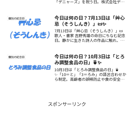
「デニャーズ」を祝う日。株式会社デニ
ーズジャパンが制定した、笑顔と癒やし
を届ける記念日です。
今日は何の日？7月13日は「艸心
個別の記念日
忌（そうしんき）」📜✨
7月13日は「艸心忌（そうしんき）」📜
歌人・書家 吉野秀雄の命日にちなむ記念
日。静かに生きた詩人の作品に触れ、言
葉の力と心の静けさを感じる1日を。
今日は何の日？10月3日は「とろ
個別の記念日
み調整食品の日」🍵✨
10月3日は「とろみ調整食品の日」🍵
✨「10＝と」「3＝ろみ」の語呂合わせか
ら制定。高齢者の誤嚥防止や食の安全を
支える“とろみ”の魅力や活用方法を紹介
します。
スポンサーリンク