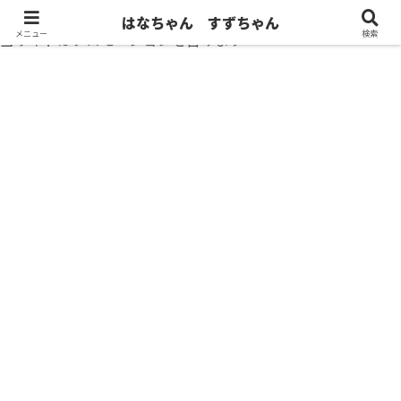
はなちゃん すずちゃん
メニュー
検索
当サイトはプロモーションを含みます